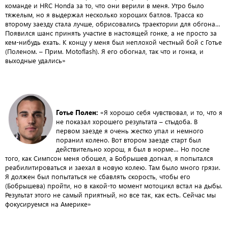
команде и HRC Honda за то, что они верили в меня. Утро было
тяжелым, но я выдержал несколько хороших батлов. Трасса ко
второму заезду стала лучше, обрисовались траектории для обгона…
Появился шанс принять участие в настоящей гонке, а не просто за
кем-нибудь ехать. К концу у меня был неплохой честный бой с Готье
(Поленом. – Прим. Motoflash). Я его обогнал, так что и гонка, и
выходные удались»
Готье Полен:
«Я хорошо себя чувствовал, и то, что я
не показал хорошего результата – стыдоба. В
первом заезде я очень жестко упал и немного
поранил колено. Вот втором заезде старт был
действительно хорош, я был в норме… Но после
того, как Симпсон меня обошел, а Бобрышев догнал, я попытался
реабилитироваться и заехал в новую колею. Там было много грязи.
Я должен был попытаться не сбавлять скорость, чтобы его
(Бобрышева) пройти, но в какой-то момент мотоцикл встал на дыбы.
Результат этого не самый приятный, но все так, как есть. Сейчас мы
фокусируемся на Америке»