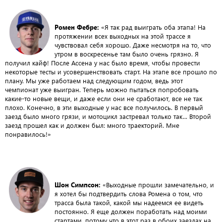
Ромен Фебре:
«Я так рад выиграть оба этапа! На
протяжении всех выходных на этой трассе я
чувствовал себя хорошо. Даже несмотря на то, что
утром в воскресенье там было очень грязно. Я
получил кайф! После Ассена у нас было время, чтобы провести
некоторые тесты и усовершенствовать старт. На этапе все прошло по
плану. Мы уже работаем над следующим годом, ведь этот
чемпионат уже выигран. Теперь можно пытаться попробовать
какие-то новые вещи, и даже если они не сработают, все не так
плохо. Конечно, в эти выходные у нас все получилось. В первый
заезд было много грязи, и мотоцикл застревал только так... Второй
заезд прошел как и должен был: много траекторий. Мне
понравилось!»
Шон Симпсон:
«Выходные прошли замечательно, и
я хотел бы подтвердить слова Ромена о том, что
трасса была такой, какой мы надеемся ее видеть
постоянно. Я еще должен поработать над моими
стартами, потому что в этот раз в обоих заездах на