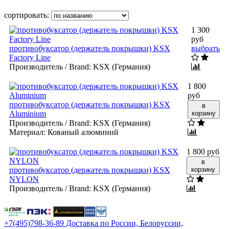
сортировать:
1 300
руб
противобуксатор (держатель покрышки) KSX
выбрать
Factory Line
Производитель / Brand:
KSX (Германия)
1 800
руб
противобуксатор (держатель покрышки) KSX
в
Aluminium
корзину
Производитель / Brand:
KSX (Германия)
Материал:
Кованый алюминий
1 800 руб
в
противобуксатор (держатель покрышки) KSX
корзину
NYLON
Производитель / Brand:
KSX (Германия)
+7(495)798-36-89 Доставка по России, Белоруссии,