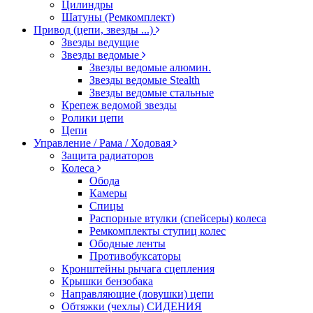
Цилиндры
Шатуны (Ремкомплект)
Привод (цепи, звезды ...)
Звезды ведущие
Звезды ведомые
Звезды ведомые алюмин.
Звезды ведомые Stealth
Звезды ведомые стальные
Крепеж ведомой звезды
Ролики цепи
Цепи
Управление / Рама / Ходовая
Защита радиаторов
Колеса
Обода
Камеры
Спицы
Распорные втулки (спейсеры) колеса
Ремкомплекты ступиц колес
Ободные ленты
Противобуксаторы
Кронштейны рычага сцепления
Крышки бензобака
Направляющие (ловушки) цепи
Обтяжки (чехлы) СИДЕНИЯ