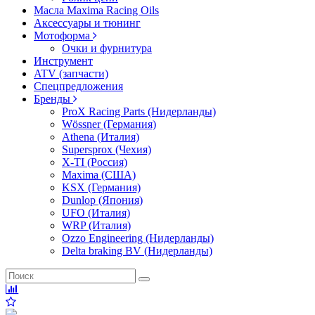
Масла Maxima Racing Oils
Аксессуары и тюнинг
Мотоформа
Очки и фурнитура
Инструмент
ATV (запчасти)
Спецпредложения
Бренды
ProX Racing Parts (Нидерланды)
Wössner (Германия)
Athena (Италия)
Supersprox (Чехия)
X-TI (Россия)
Maxima (США)
KSX (Германия)
Dunlop (Япония)
UFO (Италия)
WRP (Италия)
Ozzo Engineering (Нидерланды)
Delta braking BV (Нидерланды)