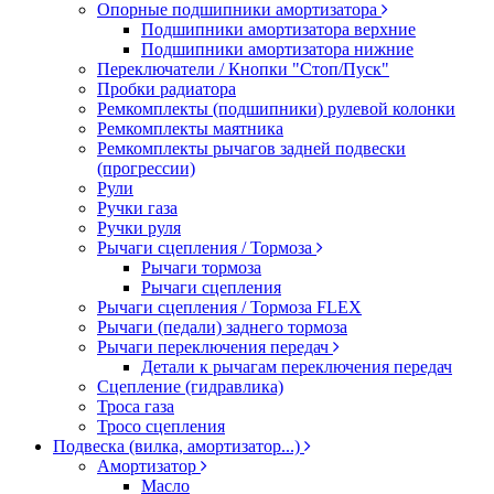
Опорные подшипники амортизатора
Подшипники амортизатора верхние
Подшипники амортизатора нижние
Переключатели / Кнопки "Стоп/Пуск"
Пробки радиатора
Ремкомплекты (подшипники) рулевой колонки
Ремкомплекты маятника
Ремкомплекты рычагов задней подвески
(прогрессии)
Рули
Ручки газа
Ручки руля
Рычаги сцепления / Тормоза
Рычаги тормоза
Рычаги сцепления
Рычаги сцепления / Тормоза FLEX
Рычаги (педали) заднего тормоза
Рычаги переключения передач
Детали к рычагам переключения передач
Сцепление (гидравлика)
Троса газа
Тросо сцепления
Подвеска (вилка, амортизатор...)
Амортизатор
Масло