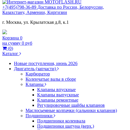
+7(495)798-36-89 Доставка по России, Белоруссии,
Казахстану, Армении, Киргизии
г. Москва, ул. Крылатская д.8, к.1
Корзина
0
на сумму
0 руб
(
0
)
Каталог
Новые поступления, июнь 2026
Двигатель (запчасти)
Карбюратор
Коленчатые валы в сборе
Клапаны
Клапаны впускные
Клапаны выпускные
Клапаны ремонтные
Регулировочные шайбы клапанов
Маслосьемные колпачки (сальники клапанов)
Подшипники
Подшипники коленвала
Подшипники шатуна (верх.)