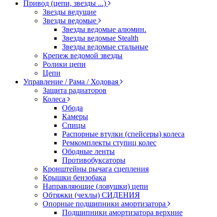
Привод (цепи, звезды ...)
Звезды ведущие
Звезды ведомые
Звезды ведомые алюмин.
Звезды ведомые Stealth
Звезды ведомые стальные
Крепеж ведомой звезды
Ролики цепи
Цепи
Управление / Рама / Ходовая
Защита радиаторов
Колеса
Обода
Камеры
Спицы
Распорные втулки (спейсеры) колеса
Ремкомплекты ступиц колес
Ободные ленты
Противобуксаторы
Кронштейны рычага сцепления
Крышки бензобака
Направляющие (ловушки) цепи
Обтяжки (чехлы) СИДЕНИЯ
Опорные подшипники амортизатора
Подшипники амортизатора верхние