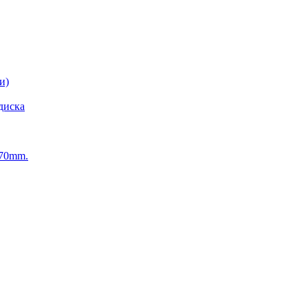
и)
диска
270mm.