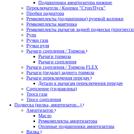
Подшипники амортизатора нижние
Переключатели / Кнопки "Стоп/Пуск"
Пробки радиатора
Ремкомплекты (подшипники) рулевой колонки
Ремкомплекты маятника
Ремкомплекты рычагов задней подвески (прогресси
Рули
Ручки газа
Ручки руля
Рычаги сцепления / Тормоза
Рычаги тормоза
Рычаги сцепления
Рычаги сцепления / Тормоза FLEX
Рычаги (педали) заднего тормоза
Рычаги переключения передач
Детали к рычагам переключения передач
Сцепление (гидравлика)
Троса газа
Тросо сцепления
Подвеска (вилка, амортизатор...)
Амортизатор
Масло
Ремкомплекты амортизатора
Опорные подшипники амортизатора
Вилка