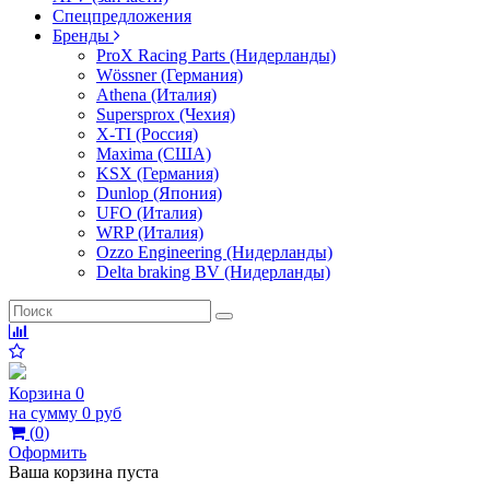
Спецпредложения
Бренды
ProX Racing Parts (Нидерланды)
Wössner (Германия)
Athena (Италия)
Supersprox (Чехия)
X-TI (Россия)
Maxima (США)
KSX (Германия)
Dunlop (Япония)
UFO (Италия)
WRP (Италия)
Ozzo Engineering (Нидерланды)
Delta braking BV (Нидерланды)
Корзина
0
на сумму
0 руб
(
0
)
Оформить
Ваша корзина пуста