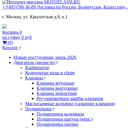
+7(495)798-36-89 Доставка по России, Белоруссии, Казахстану
г. Москва, ул. Крылатская д.8, к.1
Корзина
0
на сумму
0 руб
(
0
)
Каталог
Новые поступления, июнь 2026
Двигатель (запчасти)
Карбюратор
Коленчатые валы в сборе
Клапаны
Клапаны впускные
Клапаны выпускные
Клапаны ремонтные
Регулировочные шайбы клапанов
Маслосьемные колпачки (сальники клапанов)
Подшипники
Подшипники коленвала
Подшипники шатуна (верх.)
Подшипники прочие