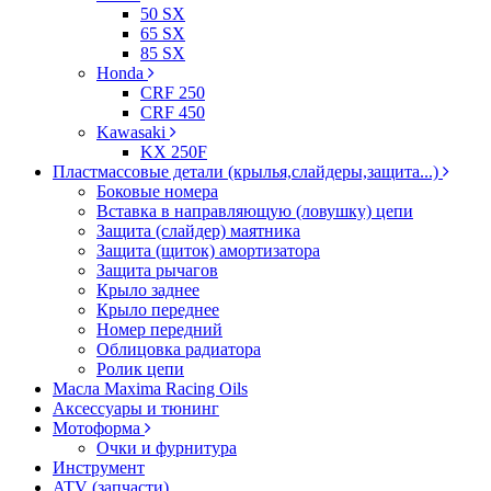
50 SX
65 SX
85 SX
Honda
CRF 250
CRF 450
Kawasaki
KX 250F
Пластмассовые детали (крылья,слайдеры,защита...)
Боковые номера
Вставка в направляющую (ловушку) цепи
Защита (слайдер) маятника
Защита (щиток) амортизатора
Защита рычагов
Крыло заднее
Крыло переднее
Номер передний
Облицовка радиатора
Ролик цепи
Масла Maxima Racing Oils
Аксессуары и тюнинг
Мотоформа
Очки и фурнитура
Инструмент
ATV (запчасти)