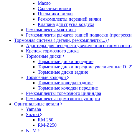
Масло
Сальники вилки
Пыльники вилки
Ремкомплекты передней вилки
Клапана для спуска воздуха
Ремкомплекты маятника
Ремкомплекты рычагов задней подвески (прогресси
Тормозная система ( детали, ремкомплекты...)
Адаптеры для переднего увеличенного тормозного 
Крепеж тормозного диска
Тормозные диски
Тормозные диски передние
Тормозные диски передние увеличенные D=
Тормозные диски задние
Тормозные колодки
Тормозные колодки задние
Тормозные колодки передние
Ремкомплекты тормозного цилиндра
Ремкомплекты тормозного суппорта
Оригинальные детали
Yamaha
Suzuki
RM 250
RM-Z250
KTM