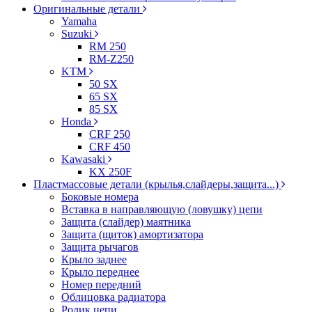
Оригинальные детали
Yamaha
Suzuki
RM 250
RM-Z250
KTM
50 SX
65 SX
85 SX
Honda
CRF 250
CRF 450
Kawasaki
KX 250F
Пластмассовые детали (крылья,слайдеры,защита...)
Боковые номера
Вставка в направляющую (ловушку) цепи
Защита (слайдер) маятника
Защита (щиток) амортизатора
Защита рычагов
Крыло заднее
Крыло переднее
Номер передний
Облицовка радиатора
Ролик цепи