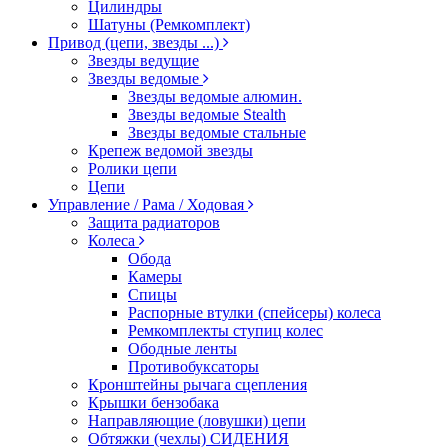
Цилиндры
Шатуны (Ремкомплект)
Привод (цепи, звезды ...)
Звезды ведущие
Звезды ведомые
Звезды ведомые алюмин.
Звезды ведомые Stealth
Звезды ведомые стальные
Крепеж ведомой звезды
Ролики цепи
Цепи
Управление / Рама / Ходовая
Защита радиаторов
Колеса
Обода
Камеры
Спицы
Распорные втулки (спейсеры) колеса
Ремкомплекты ступиц колес
Ободные ленты
Противобуксаторы
Кронштейны рычага сцепления
Крышки бензобака
Направляющие (ловушки) цепи
Обтяжки (чехлы) СИДЕНИЯ