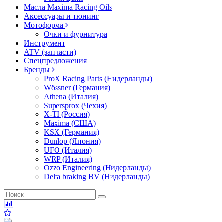
Масла Maxima Racing Oils
Аксессуары и тюнинг
Мотоформа
Очки и фурнитура
Инструмент
ATV (запчасти)
Спецпредложения
Бренды
ProX Racing Parts (Нидерланды)
Wössner (Германия)
Athena (Италия)
Supersprox (Чехия)
X-TI (Россия)
Maxima (США)
KSX (Германия)
Dunlop (Япония)
UFO (Италия)
WRP (Италия)
Ozzo Engineering (Нидерланды)
Delta braking BV (Нидерланды)