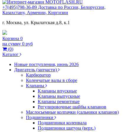
+7(495)798-36-89 Доставка по России, Белоруссии,
Казахстану, Армении, Киргизии
г. Москва, ул. Крылатская д.8, к.1
Корзина
0
на сумму
0 руб
(
0
)
Каталог
Новые поступления, июнь 2026
Двигатель (запчасти)
Карбюратор
Коленчатые валы в сборе
Клапаны
Клапаны впускные
Клапаны выпускные
Клапаны ремонтные
Регулировочные шайбы клапанов
Маслосьемные колпачки (сальники клапанов)
Подшипники
Подшипники коленвала
Подшипники шатуна (верх.)