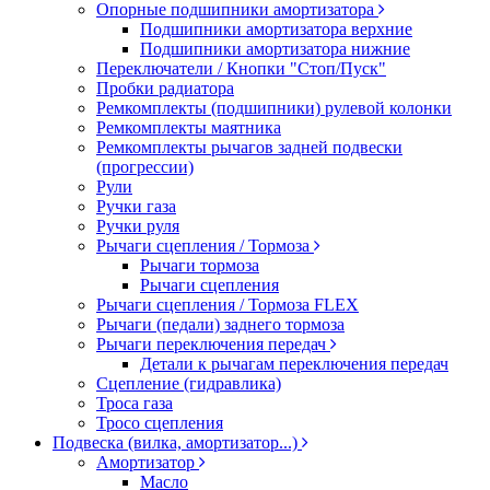
Опорные подшипники амортизатора
Подшипники амортизатора верхние
Подшипники амортизатора нижние
Переключатели / Кнопки "Стоп/Пуск"
Пробки радиатора
Ремкомплекты (подшипники) рулевой колонки
Ремкомплекты маятника
Ремкомплекты рычагов задней подвески
(прогрессии)
Рули
Ручки газа
Ручки руля
Рычаги сцепления / Тормоза
Рычаги тормоза
Рычаги сцепления
Рычаги сцепления / Тормоза FLEX
Рычаги (педали) заднего тормоза
Рычаги переключения передач
Детали к рычагам переключения передач
Сцепление (гидравлика)
Троса газа
Тросо сцепления
Подвеска (вилка, амортизатор...)
Амортизатор
Масло