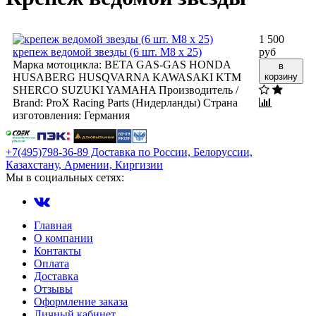
1 500
крепеж ведомой звезды (6 шт. M8 x 25)
руб
Марка мотоцикла:
BETA
GAS-GAS
HONDA
в
HUSABERG
HUSQVARNA
KAWASAKI
KTM
корзину
SHERCO
SUZUKI
YAMAHA
Производитель /
Brand:
ProX Racing Parts (Нидерланды)
Страна
изготовления:
Германия
+7(495)798-36-89 Доставка по России, Белоруссии,
Казахстану, Армении, Киргизии
Мы в социальных сетях:
Главная
О компании
Контакты
Оплата
Доставка
Отзывы
Оформление заказа
Личный кабинет