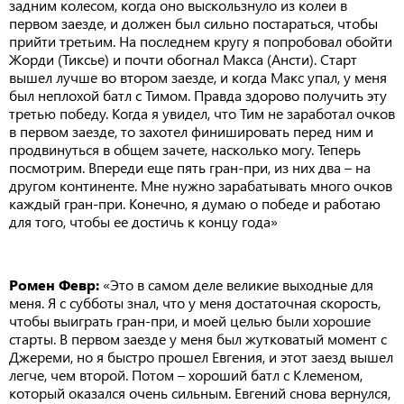
задним колесом, когда оно выскользнуло из колеи в
первом заезде, и должен был сильно постараться, чтобы
прийти третьим. На последнем кругу я попробовал обойти
Жорди (Тиксье) и почти обогнал Макса (Ансти). Старт
вышел лучше во втором заезде, и когда Макс упал, у меня
был неплохой батл с Тимом. Правда здорово получить эту
третью победу. Когда я увидел, что Тим не заработал очков
в первом заезде, то захотел финишировать перед ним и
продвинуться в общем зачете, насколько могу. Теперь
посмотрим. Впереди еще пять гран-при, из них два – на
другом континенте. Мне нужно зарабатывать много очков
каждый гран-при. Конечно, я думаю о победе и работаю
для того, чтобы ее достичь к концу года»
Ромен Февр:
«Это в самом деле великие выходные для
меня. Я с субботы знал, что у меня достаточная скорость,
чтобы выиграть гран-при, и моей целью были хорошие
старты. В первом заезде у меня был жутковатый момент с
Джереми, но я быстро прошел Евгения, и этот заезд вышел
легче, чем второй. Потом – хороший батл с Клеменом,
который оказался очень сильным. Евгений снова вернулся,