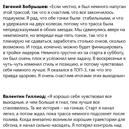
Евгений Бобрышев:
«Если честно, я был немного напуган
этой трассой, так что я счастлив, что все закончилось
подиумом. Я рад, что обе гонки были стабильными, и что
я удержался на двух колесах, потому что трасса была
непредсказуемая в обоих заездах. Мы сдвинулись вверх на
чемпионате, но впереди еще пять гонок, так что я
планирую не сдаваться, заработать столько очков, сколько
возможно. И тогда, конечно, можно будет финишировать
в тройке лидеров. Немного грустно из-за старта в субботу,
он был очень плох и усложнил мне задачу. В воскресенье я
чуть-чуть изменил стиль и позицию, и потому чувствовал
себя намного лучше. Я оказался в ТОП-3, так что это
правда здорово. Я очень счастлив итогами этих выходных»
Валентин Гиллиод:
«Я хорошо себя чувствовал все
выходные, и чем больше я гнал, тем лучше все
становилось. Та же история – на гонках. Старт я начал
легко, а потом ждал, пока трасса немного подсохнет после
полива. Когда внезапно возникли хорошие траектории для
обгона, я начал сильно наседать. Я потерял контроль над