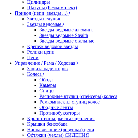
Цилиндры
Шатуны (Ремкомплект)
Привод (цепи, звезды ...)
Звезды ведущие
Звезды ведомые
Звезды ведомые алюмин.
Звезды ведомые Stealth
Звезды ведомые стальные
Крепеж ведомой звезды
Ролики цепи
Цепи
Управление / Рама / Ходовая
Защита радиаторов
Колеса
Обода
Камеры
Спицы
Распорные втулки (спейсеры) колеса
Ремкомплекты ступиц колес
Ободные ленты
Противобуксаторы
Кронштейны рычага сцепления
Крышки бензобака
Направляющие (ловушки) цепи
Обтяжки (чехлы) СИДЕНИЯ