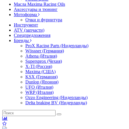
Масла Maxima Racing Oils
Аксессуары и тюнинг
Мотоформа
Очки и фурнитура
Инструмент
ATV (запчасти)
Спецпредложения
Бренды
ProX Racing Parts (Нидерланды)
Wössner (Германия)
Athena (Италия)
Supersprox (Чехия)
X-TI (Россия)
Maxima (США)
KSX (Германия)
Dunlop (Япония)
UFO (Италия)
WRP (Италия)
Ozzo Engineering (Нидерланды)
Delta braking BV (Нидерланды)