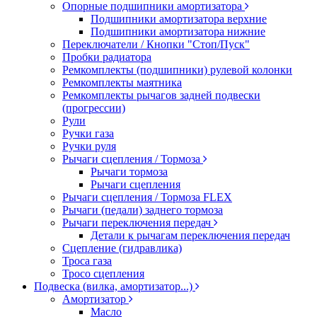
Опорные подшипники амортизатора
Подшипники амортизатора верхние
Подшипники амортизатора нижние
Переключатели / Кнопки "Стоп/Пуск"
Пробки радиатора
Ремкомплекты (подшипники) рулевой колонки
Ремкомплекты маятника
Ремкомплекты рычагов задней подвески
(прогрессии)
Рули
Ручки газа
Ручки руля
Рычаги сцепления / Тормоза
Рычаги тормоза
Рычаги сцепления
Рычаги сцепления / Тормоза FLEX
Рычаги (педали) заднего тормоза
Рычаги переключения передач
Детали к рычагам переключения передач
Сцепление (гидравлика)
Троса газа
Тросо сцепления
Подвеска (вилка, амортизатор...)
Амортизатор
Масло