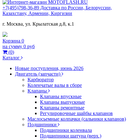
+7(495)798-36-89 Доставка по России, Белоруссии,
Казахстану, Армении, Киргизии
г. Москва, ул. Крылатская д.8, к.1
Корзина
0
на сумму
0 руб
(
0
)
Каталог
Новые поступления, июнь 2026
Двигатель (запчасти)
Карбюратор
Коленчатые валы в сборе
Клапаны
Клапаны впускные
Клапаны выпускные
Клапаны ремонтные
Регулировочные шайбы клапанов
Маслосьемные колпачки (сальники клапанов)
Подшипники
Подшипники коленвала
Подшипники шатуна (верх.)