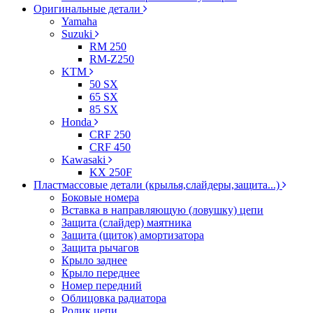
Оригинальные детали
Yamaha
Suzuki
RM 250
RM-Z250
KTM
50 SX
65 SX
85 SX
Honda
CRF 250
CRF 450
Kawasaki
KX 250F
Пластмассовые детали (крылья,слайдеры,защита...)
Боковые номера
Вставка в направляющую (ловушку) цепи
Защита (слайдер) маятника
Защита (щиток) амортизатора
Защита рычагов
Крыло заднее
Крыло переднее
Номер передний
Облицовка радиатора
Ролик цепи