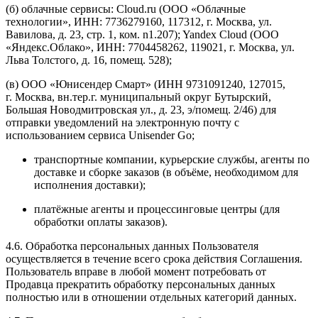
(б) облачные сервисы: Cloud.ru (ООО «Облачные
технологии», ИНН: 7736279160, 117312, г. Москва, ул.
Вавилова, д. 23, стр. 1, ком. n1.207); Yandex Cloud (ООО
«Яндекс.Облако», ИНН: 7704458262, 119021, г. Москва, ул.
Льва Толстого, д. 16, помещ. 528);
(в) ООО «Юнисендер Смарт» (ИНН 9731091240, 127015,
г. Москва, вн.тер.г. муниципальный округ Бутырский,
Большая Новодмитровская ул., д. 23, э/помещ. 2/46) для
отправки уведомлений на электронную почту с
использованием сервиса Unisender Go;
транспортные компании, курьерские службы, агенты по
доставке и сборке заказов (в объёме, необходимом для
исполнения доставки);
платёжные агенты и процессинговые центры (для
обработки оплаты заказов).
4.6. Обработка персональных данных Пользователя
осуществляется в течение всего срока действия Соглашения.
Пользователь вправе в любой момент потребовать от
Продавца прекратить обработку персональных данных
полностью или в отношении отдельных категорий данных.