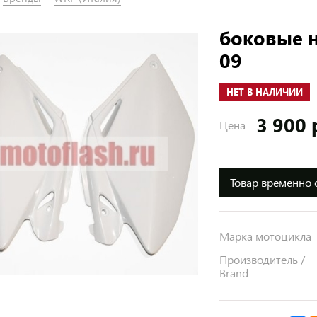
боковые н
09
НЕТ В НАЛИЧИИ
3 900 
Цена
Товар временно 
Марка мотоцикла
Производитель /
Brand