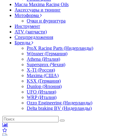
Масла Maxima Racing Oils
Аксессуары и тюнинг
Мотоформа
Очки и фурнитура
Инструмент
ATV (запчасти)
Спецпредложения
Бренды
ProX Racing Parts (Нидерланды)
Wössner (Германия)
Athena (Италия)
Supersprox (Чехия)
X-TI (Россия)
Maxima (США)
KSX (Германия)
Dunlop (Япония)
UFO (Италия)
WRP (Италия)
Ozzo Engineering (Нидерланды)
Delta braking BV (Нидерланды)