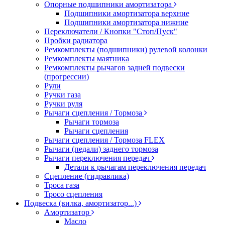
Опорные подшипники амортизатора
Подшипники амортизатора верхние
Подшипники амортизатора нижние
Переключатели / Кнопки "Стоп/Пуск"
Пробки радиатора
Ремкомплекты (подшипники) рулевой колонки
Ремкомплекты маятника
Ремкомплекты рычагов задней подвески
(прогрессии)
Рули
Ручки газа
Ручки руля
Рычаги сцепления / Тормоза
Рычаги тормоза
Рычаги сцепления
Рычаги сцепления / Тормоза FLEX
Рычаги (педали) заднего тормоза
Рычаги переключения передач
Детали к рычагам переключения передач
Сцепление (гидравлика)
Троса газа
Тросо сцепления
Подвеска (вилка, амортизатор...)
Амортизатор
Масло