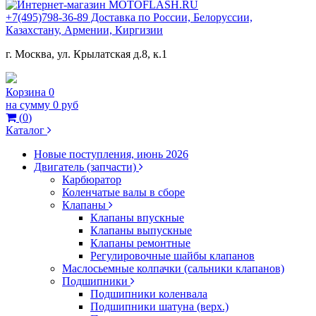
+7(495)798-36-89 Доставка по России, Белоруссии,
Казахстану, Армении, Киргизии
г. Москва, ул. Крылатская д.8, к.1
Корзина
0
на сумму
0 руб
(
0
)
Каталог
Новые поступления, июнь 2026
Двигатель (запчасти)
Карбюратор
Коленчатые валы в сборе
Клапаны
Клапаны впускные
Клапаны выпускные
Клапаны ремонтные
Регулировочные шайбы клапанов
Маслосьемные колпачки (сальники клапанов)
Подшипники
Подшипники коленвала
Подшипники шатуна (верх.)