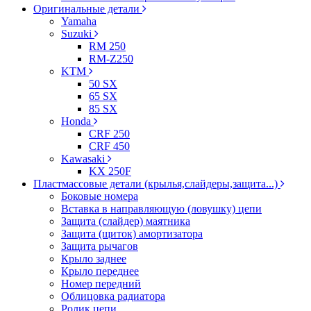
Оригинальные детали
Yamaha
Suzuki
RM 250
RM-Z250
KTM
50 SX
65 SX
85 SX
Honda
CRF 250
CRF 450
Kawasaki
KX 250F
Пластмассовые детали (крылья,слайдеры,защита...)
Боковые номера
Вставка в направляющую (ловушку) цепи
Защита (слайдер) маятника
Защита (щиток) амортизатора
Защита рычагов
Крыло заднее
Крыло переднее
Номер передний
Облицовка радиатора
Ролик цепи