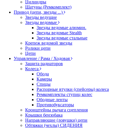
Цилиндры
Шатуны (Ремкомплект)
Привод (цепи, звезды ...)
Звезды ведущие
Звезды ведомые
Звезды ведомые алюмин.
Звезды ведомые Stealth
Звезды ведомые стальные
Крепеж ведомой звезды
Ролики цепи
Цепи
Управление / Рама / Ходовая
Защита радиаторов
Колеса
Обода
Камеры
Спицы
Распорные втулки (спейсеры) колеса
Ремкомплекты ступиц колес
Ободные ленты
Противобуксаторы
Кронштейны рычага сцепления
Крышки бензобака
Направляющие (ловушки) цепи
Обтяжки (чехлы) СИДЕНИЯ