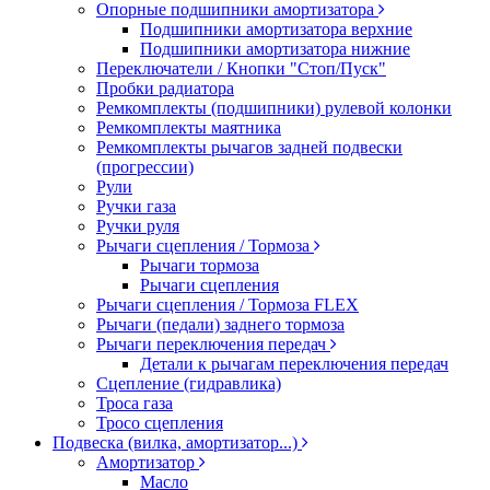
Опорные подшипники амортизатора
Подшипники амортизатора верхние
Подшипники амортизатора нижние
Переключатели / Кнопки "Стоп/Пуск"
Пробки радиатора
Ремкомплекты (подшипники) рулевой колонки
Ремкомплекты маятника
Ремкомплекты рычагов задней подвески
(прогрессии)
Рули
Ручки газа
Ручки руля
Рычаги сцепления / Тормоза
Рычаги тормоза
Рычаги сцепления
Рычаги сцепления / Тормоза FLEX
Рычаги (педали) заднего тормоза
Рычаги переключения передач
Детали к рычагам переключения передач
Сцепление (гидравлика)
Троса газа
Тросо сцепления
Подвеска (вилка, амортизатор...)
Амортизатор
Масло