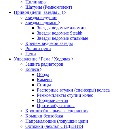
Цилиндры
Шатуны (Ремкомплект)
Привод (цепи, звезды ...)
Звезды ведущие
Звезды ведомые
Звезды ведомые алюмин.
Звезды ведомые Stealth
Звезды ведомые стальные
Крепеж ведомой звезды
Ролики цепи
Цепи
Управление / Рама / Ходовая
Защита радиаторов
Колеса
Обода
Камеры
Спицы
Распорные втулки (спейсеры) колеса
Ремкомплекты ступиц колес
Ободные ленты
Противобуксаторы
Кронштейны рычага сцепления
Крышки бензобака
Направляющие (ловушки) цепи
Обтяжки (чехлы) СИДЕНИЯ