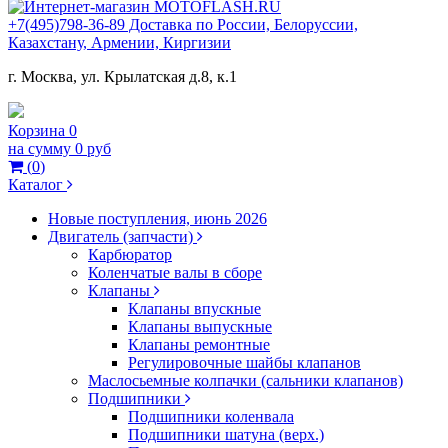
+7(495)798-36-89 Доставка по России, Белоруссии,
Казахстану, Армении, Киргизии
г. Москва, ул. Крылатская д.8, к.1
Корзина
0
на сумму
0 руб
(
0
)
Каталог
Новые поступления, июнь 2026
Двигатель (запчасти)
Карбюратор
Коленчатые валы в сборе
Клапаны
Клапаны впускные
Клапаны выпускные
Клапаны ремонтные
Регулировочные шайбы клапанов
Маслосьемные колпачки (сальники клапанов)
Подшипники
Подшипники коленвала
Подшипники шатуна (верх.)