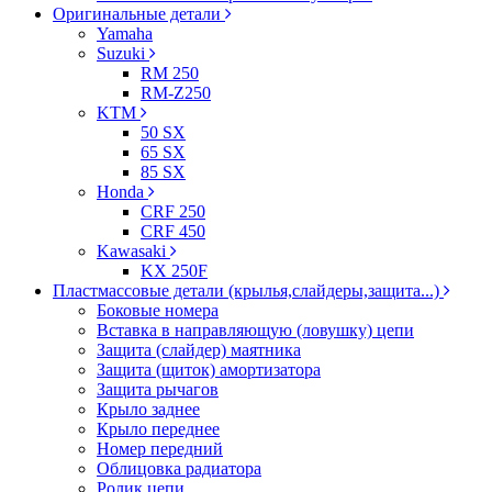
Оригинальные детали
Yamaha
Suzuki
RM 250
RM-Z250
KTM
50 SX
65 SX
85 SX
Honda
CRF 250
CRF 450
Kawasaki
KX 250F
Пластмассовые детали (крылья,слайдеры,защита...)
Боковые номера
Вставка в направляющую (ловушку) цепи
Защита (слайдер) маятника
Защита (щиток) амортизатора
Защита рычагов
Крыло заднее
Крыло переднее
Номер передний
Облицовка радиатора
Ролик цепи