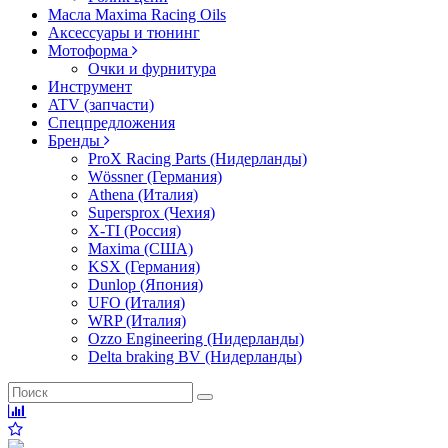
Масла Maxima Racing Oils
Аксессуары и тюнинг
Мотоформа
Очки и фурнитура
Инструмент
ATV (запчасти)
Спецпредложения
Бренды
ProX Racing Parts (Нидерланды)
Wössner (Германия)
Athena (Италия)
Supersprox (Чехия)
X-TI (Россия)
Maxima (США)
KSX (Германия)
Dunlop (Япония)
UFO (Италия)
WRP (Италия)
Ozzo Engineering (Нидерланды)
Delta braking BV (Нидерланды)