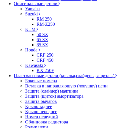
Оригинальные детали
Yamaha
Suzuki
RM 250
RM-Z250
KTM
50 SX
65 SX
85 SX
Honda
CRF 250
CRF 450
Kawasaki
KX 250F
Пластмассовые детали (крылья,слайдеры,защита...)
Боковые номера
Вставка в направляющую (ловушку) цепи
Защита (слайдер) маятника
Защита (щиток) амортизатора
Защита рычагов
Крыло заднее
Крыло переднее
Номер передний
Облицовка радиатора
Ролик цепи