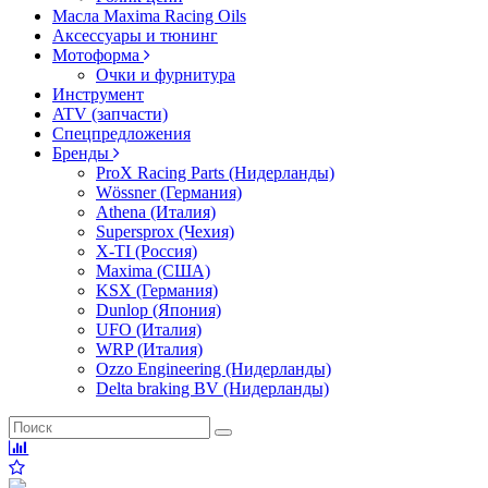
Масла Maxima Racing Oils
Аксессуары и тюнинг
Мотоформа
Очки и фурнитура
Инструмент
ATV (запчасти)
Спецпредложения
Бренды
ProX Racing Parts (Нидерланды)
Wössner (Германия)
Athena (Италия)
Supersprox (Чехия)
X-TI (Россия)
Maxima (США)
KSX (Германия)
Dunlop (Япония)
UFO (Италия)
WRP (Италия)
Ozzo Engineering (Нидерланды)
Delta braking BV (Нидерланды)