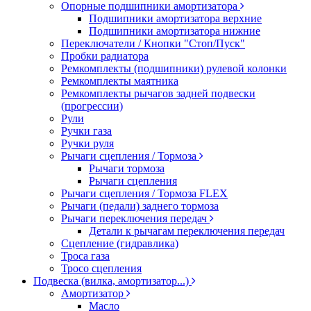
Опорные подшипники амортизатора
Подшипники амортизатора верхние
Подшипники амортизатора нижние
Переключатели / Кнопки "Стоп/Пуск"
Пробки радиатора
Ремкомплекты (подшипники) рулевой колонки
Ремкомплекты маятника
Ремкомплекты рычагов задней подвески
(прогрессии)
Рули
Ручки газа
Ручки руля
Рычаги сцепления / Тормоза
Рычаги тормоза
Рычаги сцепления
Рычаги сцепления / Тормоза FLEX
Рычаги (педали) заднего тормоза
Рычаги переключения передач
Детали к рычагам переключения передач
Сцепление (гидравлика)
Троса газа
Тросо сцепления
Подвеска (вилка, амортизатор...)
Амортизатор
Масло