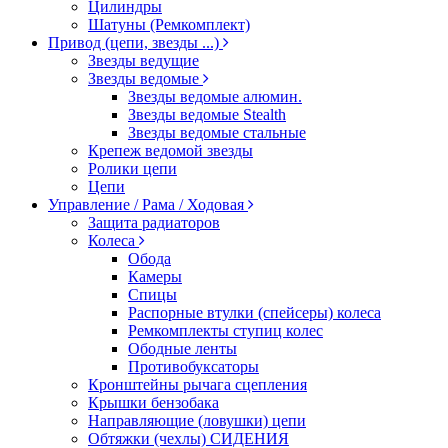
Цилиндры
Шатуны (Ремкомплект)
Привод (цепи, звезды ...)
Звезды ведущие
Звезды ведомые
Звезды ведомые алюмин.
Звезды ведомые Stealth
Звезды ведомые стальные
Крепеж ведомой звезды
Ролики цепи
Цепи
Управление / Рама / Ходовая
Защита радиаторов
Колеса
Обода
Камеры
Спицы
Распорные втулки (спейсеры) колеса
Ремкомплекты ступиц колес
Ободные ленты
Противобуксаторы
Кронштейны рычага сцепления
Крышки бензобака
Направляющие (ловушки) цепи
Обтяжки (чехлы) СИДЕНИЯ