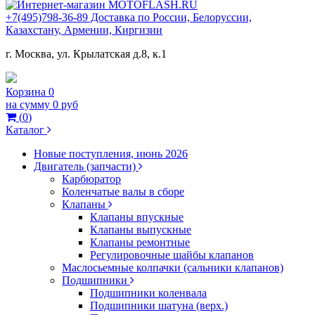
+7(495)798-36-89 Доставка по России, Белоруссии,
Казахстану, Армении, Киргизии
г. Москва, ул. Крылатская д.8, к.1
Корзина
0
на сумму
0 руб
(
0
)
Каталог
Новые поступления, июнь 2026
Двигатель (запчасти)
Карбюратор
Коленчатые валы в сборе
Клапаны
Клапаны впускные
Клапаны выпускные
Клапаны ремонтные
Регулировочные шайбы клапанов
Маслосьемные колпачки (сальники клапанов)
Подшипники
Подшипники коленвала
Подшипники шатуна (верх.)