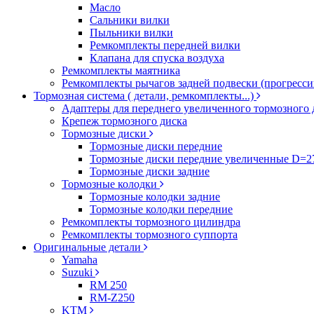
Масло
Сальники вилки
Пыльники вилки
Ремкомплекты передней вилки
Клапана для спуска воздуха
Ремкомплекты маятника
Ремкомплекты рычагов задней подвески (прогресси
Тормозная система ( детали, ремкомплекты...)
Адаптеры для переднего увеличенного тормозного 
Крепеж тормозного диска
Тормозные диски
Тормозные диски передние
Тормозные диски передние увеличенные D=
Тормозные диски задние
Тормозные колодки
Тормозные колодки задние
Тормозные колодки передние
Ремкомплекты тормозного цилиндра
Ремкомплекты тормозного суппорта
Оригинальные детали
Yamaha
Suzuki
RM 250
RM-Z250
KTM