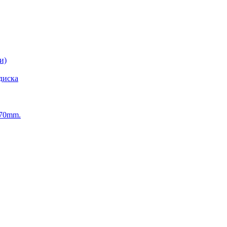
и)
диска
270mm.