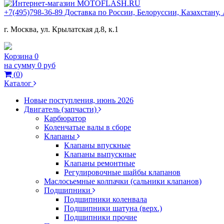
+7(495)798-36-89 Доставка по России, Белоруссии, Казахстану
г. Москва, ул. Крылатская д.8, к.1
Корзина
0
на сумму
0 руб
(
0
)
Каталог
Новые поступления, июнь 2026
Двигатель (запчасти)
Карбюратор
Коленчатые валы в сборе
Клапаны
Клапаны впускные
Клапаны выпускные
Клапаны ремонтные
Регулировочные шайбы клапанов
Маслосьемные колпачки (сальники клапанов)
Подшипники
Подшипники коленвала
Подшипники шатуна (верх.)
Подшипники прочие