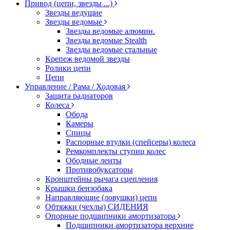
Привод (цепи, звезды ...)
Звезды ведущие
Звезды ведомые
Звезды ведомые алюмин.
Звезды ведомые Stealth
Звезды ведомые стальные
Крепеж ведомой звезды
Ролики цепи
Цепи
Управление / Рама / Ходовая
Защита радиаторов
Колеса
Обода
Камеры
Спицы
Распорные втулки (спейсеры) колеса
Ремкомплекты ступиц колес
Ободные ленты
Противобуксаторы
Кронштейны рычага сцепления
Крышки бензобака
Направляющие (ловушки) цепи
Обтяжки (чехлы) СИДЕНИЯ
Опорные подшипники амортизатора
Подшипники амортизатора верхние