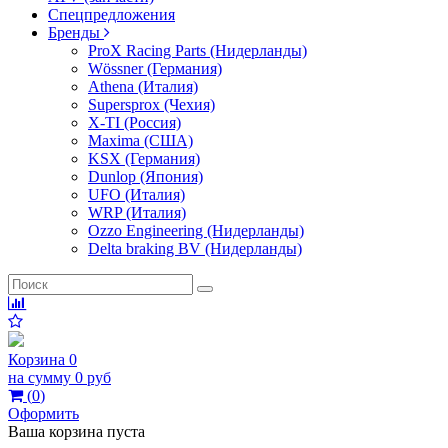
Спецпредложения
Бренды
ProX Racing Parts (Нидерланды)
Wössner (Германия)
Athena (Италия)
Supersprox (Чехия)
X-TI (Россия)
Maxima (США)
KSX (Германия)
Dunlop (Япония)
UFO (Италия)
WRP (Италия)
Ozzo Engineering (Нидерланды)
Delta braking BV (Нидерланды)
Корзина
0
на сумму
0 руб
(
0
)
Оформить
Ваша корзина пуста