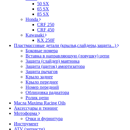
50 SX
65 SX
85 SX
Honda
CRF 250
CRF 450
Kawasaki
KX 250F
Пластмассовые детали (крылья,слайдеры,защита...)
Боковые номера
Вставка в направляющую (ловушку) цепи
Защита (слайдер) маятника
Защита (щиток) амортизатора
Защита рычагов
Крыло заднее
Крыло переднее
Номер передний
Облицовка радиатора
Ролик цепи
Масла Maxima Racing Oils
Аксессуары и тюнинг
Мотоформа
Очки и фурнитура
Инструмент
ATV (запчасти)