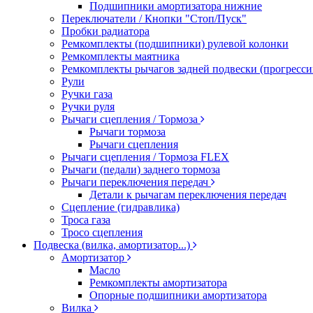
Подшипники амортизатора нижние
Переключатели / Кнопки "Стоп/Пуск"
Пробки радиатора
Ремкомплекты (подшипники) рулевой колонки
Ремкомплекты маятника
Ремкомплекты рычагов задней подвески (прогресси
Рули
Ручки газа
Ручки руля
Рычаги сцепления / Тормоза
Рычаги тормоза
Рычаги сцепления
Рычаги сцепления / Тормоза FLEX
Рычаги (педали) заднего тормоза
Рычаги переключения передач
Детали к рычагам переключения передач
Сцепление (гидравлика)
Троса газа
Тросо сцепления
Подвеска (вилка, амортизатор...)
Амортизатор
Масло
Ремкомплекты амортизатора
Опорные подшипники амортизатора
Вилка