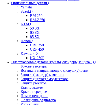
Оригинальные детали
Yamaha
Suzuki
RM 250
RM-Z250
KTM
50 SX
65 SX
85 SX
Honda
CRF 250
CRF 450
Kawasaki
KX 250F
Пластмассовые детали (крылья,слайдеры,защита...)
Боковые номера
Вставка в направляющую (ловушку) цепи
Защита (слайдер) маятника
Защита (щиток) амортизатора
Защита рычагов
Крыло заднее
Крыло переднее
Номер передний
Облицовка радиатора
Ролик цепи