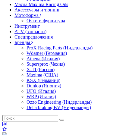
Масла Maxima Racing Oils
Аксессуары и тюнинг
Мотоформа
Очки и фурнитура
Инструмент
ATV (запчасти)
Спецпредложения
Бренды
ProX Racing Parts (Нидерланды)
Wössner (Германия)
Athena (Италия)
Supersprox (Чехия)
X-TI (Россия)
Maxima (США)
KSX (Германия)
Dunlop (Япония)
UFO (Италия)
WRP (Италия)
Ozzo Engineering (Нидерланды)
Delta braking BV (Нидерланды)