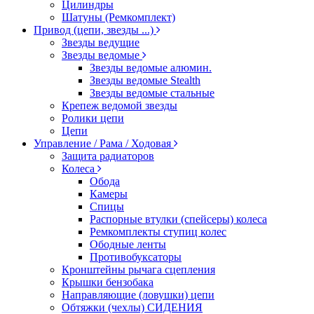
Цилиндры
Шатуны (Ремкомплект)
Привод (цепи, звезды ...)
Звезды ведущие
Звезды ведомые
Звезды ведомые алюмин.
Звезды ведомые Stealth
Звезды ведомые стальные
Крепеж ведомой звезды
Ролики цепи
Цепи
Управление / Рама / Ходовая
Защита радиаторов
Колеса
Обода
Камеры
Спицы
Распорные втулки (спейсеры) колеса
Ремкомплекты ступиц колес
Ободные ленты
Противобуксаторы
Кронштейны рычага сцепления
Крышки бензобака
Направляющие (ловушки) цепи
Обтяжки (чехлы) СИДЕНИЯ