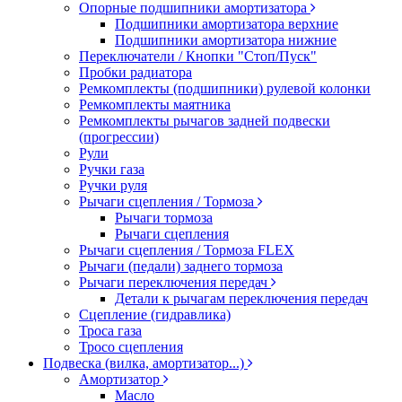
Опорные подшипники амортизатора
Подшипники амортизатора верхние
Подшипники амортизатора нижние
Переключатели / Кнопки "Стоп/Пуск"
Пробки радиатора
Ремкомплекты (подшипники) рулевой колонки
Ремкомплекты маятника
Ремкомплекты рычагов задней подвески
(прогрессии)
Рули
Ручки газа
Ручки руля
Рычаги сцепления / Тормоза
Рычаги тормоза
Рычаги сцепления
Рычаги сцепления / Тормоза FLEX
Рычаги (педали) заднего тормоза
Рычаги переключения передач
Детали к рычагам переключения передач
Сцепление (гидравлика)
Троса газа
Тросо сцепления
Подвеска (вилка, амортизатор...)
Амортизатор
Масло