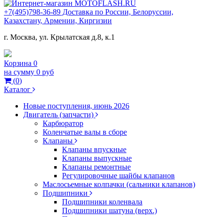
+7(495)798-36-89 Доставка по России, Белоруссии,
Казахстану, Армении, Киргизии
г. Москва, ул. Крылатская д.8, к.1
Корзина
0
на сумму
0 руб
(
0
)
Каталог
Новые поступления, июнь 2026
Двигатель (запчасти)
Карбюратор
Коленчатые валы в сборе
Клапаны
Клапаны впускные
Клапаны выпускные
Клапаны ремонтные
Регулировочные шайбы клапанов
Маслосьемные колпачки (сальники клапанов)
Подшипники
Подшипники коленвала
Подшипники шатуна (верх.)