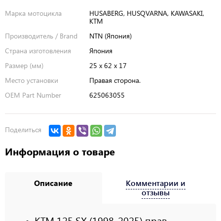
Марка мотоцикла
HUSABERG, HUSQVARNA, KAWASAKI,
KTM
Производитель / Brand
NTN (Япония)
Страна изготовления
Япония
Размер (мм)
25 x 62 x 17
Место установки
Правая сторона.
OEM Part Number
625063055
Поделиться
Информация о товаре
Описание
Комментарии и
отзывы
KTM 125 SX (1998-2025) прав.