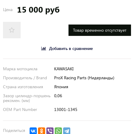
15 000 руб
Цена
Товар временно отсутствует
Добавить в сравнение
Марка мотоцикла
KAWASAKI
Производитель / Brand
ProX Racing Parts (Нидерланды)
Страна изготовления
Япония
Зазор цилиндр-поршень
0,06
рекомен. (мм)
OEM Part Number
13001-1345
Поделиться