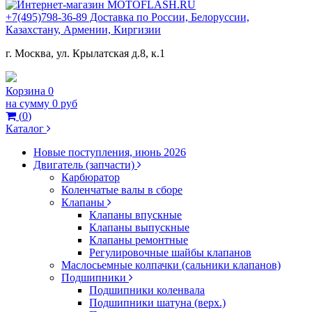
+7(495)798-36-89 Доставка по России, Белоруссии,
Казахстану, Армении, Киргизии
г. Москва, ул. Крылатская д.8, к.1
Корзина
0
на сумму
0 руб
(
0
)
Каталог
Новые поступления, июнь 2026
Двигатель (запчасти)
Карбюратор
Коленчатые валы в сборе
Клапаны
Клапаны впускные
Клапаны выпускные
Клапаны ремонтные
Регулировочные шайбы клапанов
Маслосьемные колпачки (сальники клапанов)
Подшипники
Подшипники коленвала
Подшипники шатуна (верх.)