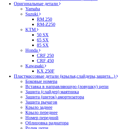
Оригинальные детали
Yamaha
Suzuki
RM 250
RM-Z250
KTM
50 SX
65 SX
85 SX
Honda
CRF 250
CRF 450
Kawasaki
KX 250F
Пластмассовые детали (крылья,слайдеры,защита...)
Боковые номера
Вставка в направляющую (ловушку) цепи
Защита (слайдер) маятника
Защита (щиток) амортизатора
Защита рычагов
Крыло заднее
Крыло переднее
Номер передний
Облицовка радиатора
Ролик цепи