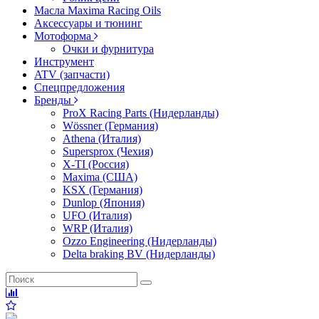
Масла Maxima Racing Oils
Аксессуары и тюнинг
Мотоформа
Очки и фурнитура
Инструмент
ATV (запчасти)
Спецпредложения
Бренды
ProX Racing Parts (Нидерланды)
Wössner (Германия)
Athena (Италия)
Supersprox (Чехия)
X-TI (Россия)
Maxima (США)
KSX (Германия)
Dunlop (Япония)
UFO (Италия)
WRP (Италия)
Ozzo Engineering (Нидерланды)
Delta braking BV (Нидерланды)