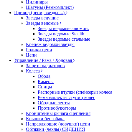
Цилиндры
Шатуны (Ремкомплект)
Привод (цепи, звезды ...)
Звезды ведущие
Звезды ведомые
Звезды ведомые алюмин.
Звезды ведомые Stealth
Звезды ведомые стальные
Крепеж ведомой звезды
Ролики цепи
Цепи
Управление / Рама / Ходовая
Защита радиаторов
Колеса
Обода
Камеры
Спицы
Распорные втулки (спейсеры) колеса
Ремкомплекты ступиц колес
Ободные ленты
Противобуксаторы
Кронштейны рычага сцепления
Крышки бензобака
Направляющие (ловушки) цепи
Обтяжки (чехлы) СИДЕНИЯ