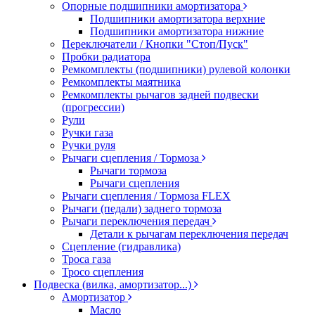
Опорные подшипники амортизатора
Подшипники амортизатора верхние
Подшипники амортизатора нижние
Переключатели / Кнопки "Стоп/Пуск"
Пробки радиатора
Ремкомплекты (подшипники) рулевой колонки
Ремкомплекты маятника
Ремкомплекты рычагов задней подвески
(прогрессии)
Рули
Ручки газа
Ручки руля
Рычаги сцепления / Тормоза
Рычаги тормоза
Рычаги сцепления
Рычаги сцепления / Тормоза FLEX
Рычаги (педали) заднего тормоза
Рычаги переключения передач
Детали к рычагам переключения передач
Сцепление (гидравлика)
Троса газа
Тросо сцепления
Подвеска (вилка, амортизатор...)
Амортизатор
Масло