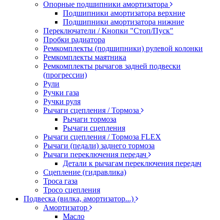
Опорные подшипники амортизатора
Подшипники амортизатора верхние
Подшипники амортизатора нижние
Переключатели / Кнопки "Стоп/Пуск"
Пробки радиатора
Ремкомплекты (подшипники) рулевой колонки
Ремкомплекты маятника
Ремкомплекты рычагов задней подвески
(прогрессии)
Рули
Ручки газа
Ручки руля
Рычаги сцепления / Тормоза
Рычаги тормоза
Рычаги сцепления
Рычаги сцепления / Тормоза FLEX
Рычаги (педали) заднего тормоза
Рычаги переключения передач
Детали к рычагам переключения передач
Сцепление (гидравлика)
Троса газа
Тросо сцепления
Подвеска (вилка, амортизатор...)
Амортизатор
Масло