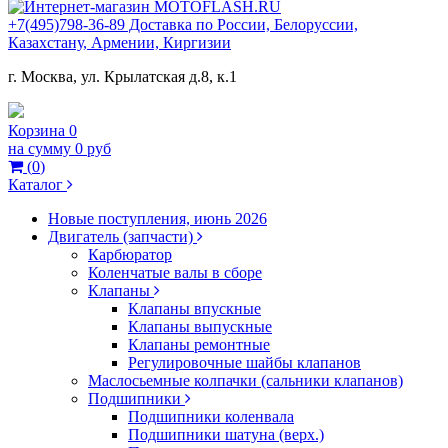
+7(495)798-36-89 Доставка по России, Белоруссии,
Казахстану, Армении, Киргизии
г. Москва, ул. Крылатская д.8, к.1
Корзина
0
на сумму
0 руб
(
0
)
Каталог
Новые поступления, июнь 2026
Двигатель (запчасти)
Карбюратор
Коленчатые валы в сборе
Клапаны
Клапаны впускные
Клапаны выпускные
Клапаны ремонтные
Регулировочные шайбы клапанов
Маслосьемные колпачки (сальники клапанов)
Подшипники
Подшипники коленвала
Подшипники шатуна (верх.)