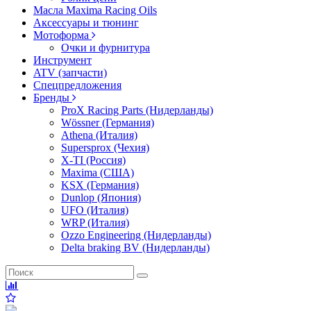
Масла Maxima Racing Oils
Аксессуары и тюнинг
Мотоформа
Очки и фурнитура
Инструмент
ATV (запчасти)
Спецпредложения
Бренды
ProX Racing Parts (Нидерланды)
Wössner (Германия)
Athena (Италия)
Supersprox (Чехия)
X-TI (Россия)
Maxima (США)
KSX (Германия)
Dunlop (Япония)
UFO (Италия)
WRP (Италия)
Ozzo Engineering (Нидерланды)
Delta braking BV (Нидерланды)