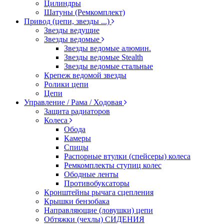
Цилиндры
Шатуны (Ремкомплект)
Привод (цепи, звезды ...)
Звезды ведущие
Звезды ведомые
Звезды ведомые алюмин.
Звезды ведомые Stealth
Звезды ведомые стальные
Крепеж ведомой звезды
Ролики цепи
Цепи
Управление / Рама / Ходовая
Защита радиаторов
Колеса
Обода
Камеры
Спицы
Распорные втулки (спейсеры) колеса
Ремкомплекты ступиц колес
Ободные ленты
Противобуксаторы
Кронштейны рычага сцепления
Крышки бензобака
Направляющие (ловушки) цепи
Обтяжки (чехлы) СИДЕНИЯ