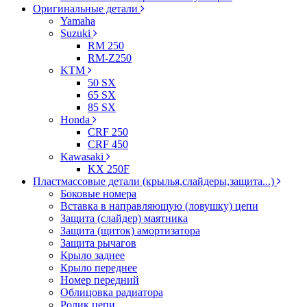
Оригинальные детали
Yamaha
Suzuki
RM 250
RM-Z250
KTM
50 SX
65 SX
85 SX
Honda
CRF 250
CRF 450
Kawasaki
KX 250F
Пластмассовые детали (крылья,слайдеры,защита...)
Боковые номера
Вставка в направляющую (ловушку) цепи
Защита (слайдер) маятника
Защита (щиток) амортизатора
Защита рычагов
Крыло заднее
Крыло переднее
Номер передний
Облицовка радиатора
Ролик цепи