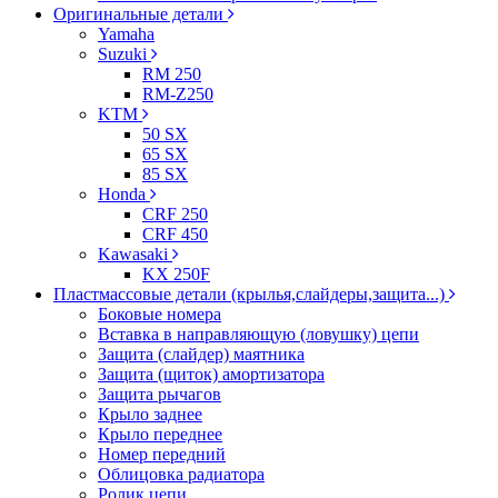
Оригинальные детали
Yamaha
Suzuki
RM 250
RM-Z250
KTM
50 SX
65 SX
85 SX
Honda
CRF 250
CRF 450
Kawasaki
KX 250F
Пластмассовые детали (крылья,слайдеры,защита...)
Боковые номера
Вставка в направляющую (ловушку) цепи
Защита (слайдер) маятника
Защита (щиток) амортизатора
Защита рычагов
Крыло заднее
Крыло переднее
Номер передний
Облицовка радиатора
Ролик цепи