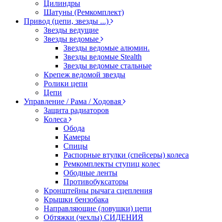
Цилиндры
Шатуны (Ремкомплект)
Привод (цепи, звезды ...)
Звезды ведущие
Звезды ведомые
Звезды ведомые алюмин.
Звезды ведомые Stealth
Звезды ведомые стальные
Крепеж ведомой звезды
Ролики цепи
Цепи
Управление / Рама / Ходовая
Защита радиаторов
Колеса
Обода
Камеры
Спицы
Распорные втулки (спейсеры) колеса
Ремкомплекты ступиц колес
Ободные ленты
Противобуксаторы
Кронштейны рычага сцепления
Крышки бензобака
Направляющие (ловушки) цепи
Обтяжки (чехлы) СИДЕНИЯ