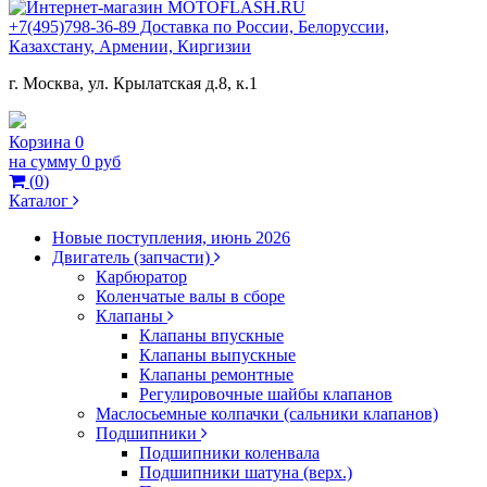
+7(495)798-36-89 Доставка по России, Белоруссии,
Казахстану, Армении, Киргизии
г. Москва, ул. Крылатская д.8, к.1
Корзина
0
на сумму
0 руб
(
0
)
Каталог
Новые поступления, июнь 2026
Двигатель (запчасти)
Карбюратор
Коленчатые валы в сборе
Клапаны
Клапаны впускные
Клапаны выпускные
Клапаны ремонтные
Регулировочные шайбы клапанов
Маслосьемные колпачки (сальники клапанов)
Подшипники
Подшипники коленвала
Подшипники шатуна (верх.)