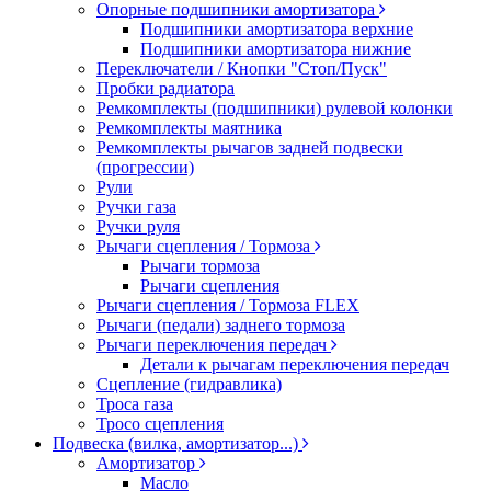
Опорные подшипники амортизатора
Подшипники амортизатора верхние
Подшипники амортизатора нижние
Переключатели / Кнопки "Стоп/Пуск"
Пробки радиатора
Ремкомплекты (подшипники) рулевой колонки
Ремкомплекты маятника
Ремкомплекты рычагов задней подвески
(прогрессии)
Рули
Ручки газа
Ручки руля
Рычаги сцепления / Тормоза
Рычаги тормоза
Рычаги сцепления
Рычаги сцепления / Тормоза FLEX
Рычаги (педали) заднего тормоза
Рычаги переключения передач
Детали к рычагам переключения передач
Сцепление (гидравлика)
Троса газа
Тросо сцепления
Подвеска (вилка, амортизатор...)
Амортизатор
Масло