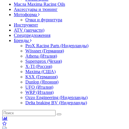
Масла Maxima Racing Oils
Аксессуары и тюнинг
Мотоформа
Очки и фурнитура
Инструмент
ATV (запчасти)
Спецпредложения
Бренды
ProX Racing Parts (Нидерланды)
Wössner (Германия)
Athena (Италия)
Supersprox (Чехия)
X-TI (Россия)
Maxima (США)
KSX (Германия)
Dunlop (Япония)
UFO (Италия)
WRP (Италия)
Ozzo Engineering (Нидерланды)
Delta braking BV (Нидерланды)