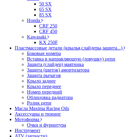
50 SX
65 SX
85 SX
Honda
CRF 250
CRF 450
Kawasaki
KX 250F
Пластмассовые детали (крылья,слайдеры,защита...)
Боковые номера
Вставка в направляющую (ловушку) цепи
Защита (слайдер) маятника
Защита (щиток) амортизатора
Защита рычагов
Крыло заднее
Крыло переднее
Номер передний
Облицовка радиатора
Ролик цепи
Масла Maxima Racing Oils
Аксессуары и тюнинг
Мотоформа
Очки и фурнитура
Инструмент
ATV (запчасти)