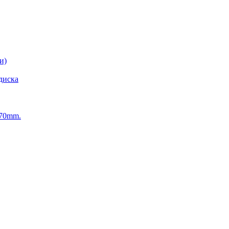
и)
диска
270mm.