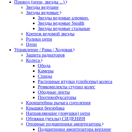
Привод (цепи, звезды ...)
Звезды ведущие
Звезды ведомые
Звезды ведомые алюмин.
Звезды ведомые Stealth
Звезды ведомые стальные
Крепеж ведомой звезды
Ролики цепи
Цепи
Управление / Рама / Ходовая
Защита радиаторов
Колеса
Обода
Камеры
Спицы
Распорные втулки (спейсеры) колеса
Ремкомплекты ступиц колес
Ободные ленты
Противобуксаторы
Кронштейны рычага сцепления
Крышки бензобака
Направляющие (ловушки) цепи
Обтяжки (чехлы) СИДЕНИЯ
Опорные подшипники амортизатора
Подшипники амортизатора верхние