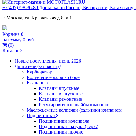
+7(495)798-36-89 Доставка по России, Белоруссии, Казахстану
г. Москва, ул. Крылатская д.8, к.1
Корзина
0
на сумму
0 руб
(
0
)
Каталог
Новые поступления, июнь 2026
Двигатель (запчасти)
Карбюратор
Коленчатые валы в сборе
Клапаны
Клапаны впускные
Клапаны выпускные
Клапаны ремонтные
Регулировочные шайбы клапанов
Маслосьемные колпачки (сальники клапанов)
Подшипники
Подшипники коленвала
Подшипники шатуна (верх.)
Подшипники прочие