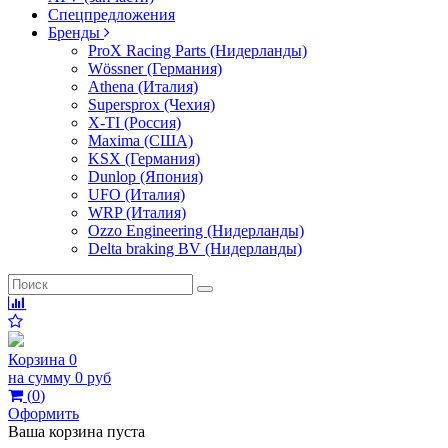
Спецпредложения
Бренды
ProX Racing Parts (Нидерланды)
Wössner (Германия)
Athena (Италия)
Supersprox (Чехия)
X-TI (Россия)
Maxima (США)
KSX (Германия)
Dunlop (Япония)
UFO (Италия)
WRP (Италия)
Ozzo Engineering (Нидерланды)
Delta braking BV (Нидерланды)
Корзина
0
на сумму
0 руб
(
0
)
Оформить
Ваша корзина пуста