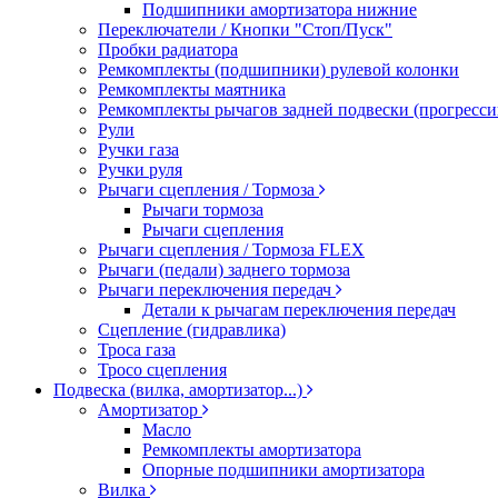
Подшипники амортизатора нижние
Переключатели / Кнопки "Стоп/Пуск"
Пробки радиатора
Ремкомплекты (подшипники) рулевой колонки
Ремкомплекты маятника
Ремкомплекты рычагов задней подвески (прогресси
Рули
Ручки газа
Ручки руля
Рычаги сцепления / Тормоза
Рычаги тормоза
Рычаги сцепления
Рычаги сцепления / Тормоза FLEX
Рычаги (педали) заднего тормоза
Рычаги переключения передач
Детали к рычагам переключения передач
Сцепление (гидравлика)
Троса газа
Тросо сцепления
Подвеска (вилка, амортизатор...)
Амортизатор
Масло
Ремкомплекты амортизатора
Опорные подшипники амортизатора
Вилка