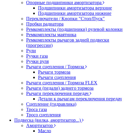
Опорные подшипники амортизатора
Подшипники амортизатора верхние
Подшипники амортизатора нижние
Переключатели / Кнопки "Стоп/Пуск"
Пробки радиатора
Ремкомплекты (подшипники) рулевой колонки
Ремкомплекты маятника
Ремкомплекты рычагов задней подвески
(прогрессии)
Рули
Ручки газа
Ручки руля
Рычаги сцепления / Тормоза
Рычаги тормоза
Рычаги сцепления
Рычаги сцепления / Тормоза FLEX
Рычаги (педали) заднего тормоза
Рычаги переключения передач
Детали к рычагам переключения передач
Сцепление (гидравлика)
Троса газа
Тросо сцепления
Подвеска (вилка, амортизатор...)
Амортизатор
Масло