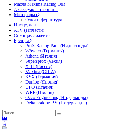
Масла Maxima Racing Oils
Аксессуары и тюнинг
Мотоформа
Очки и фурнитура
Инструмент
ATV (запчасти)
Спецпредложения
Бренды
ProX Racing Parts (Нидерланды)
Wössner (Германия)
Athena (Италия)
Supersprox (Чехия)
X-TI (Россия)
Maxima (США)
KSX (Германия)
Dunlop (Япония)
UFO (Италия)
WRP (Италия)
Ozzo Engineering (Нидерланды)
Delta braking BV (Нидерланды)