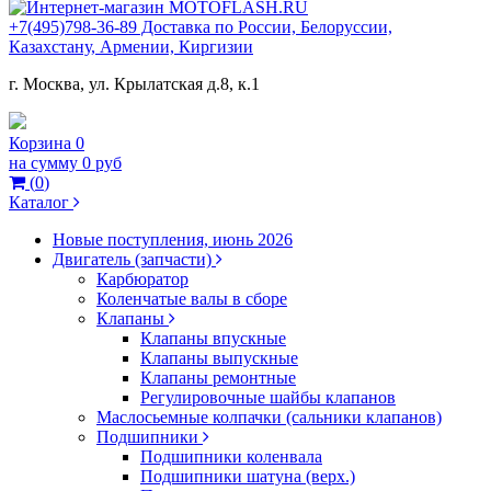
+7(495)798-36-89 Доставка по России, Белоруссии,
Казахстану, Армении, Киргизии
г. Москва, ул. Крылатская д.8, к.1
Корзина
0
на сумму
0 руб
(
0
)
Каталог
Новые поступления, июнь 2026
Двигатель (запчасти)
Карбюратор
Коленчатые валы в сборе
Клапаны
Клапаны впускные
Клапаны выпускные
Клапаны ремонтные
Регулировочные шайбы клапанов
Маслосьемные колпачки (сальники клапанов)
Подшипники
Подшипники коленвала
Подшипники шатуна (верх.)