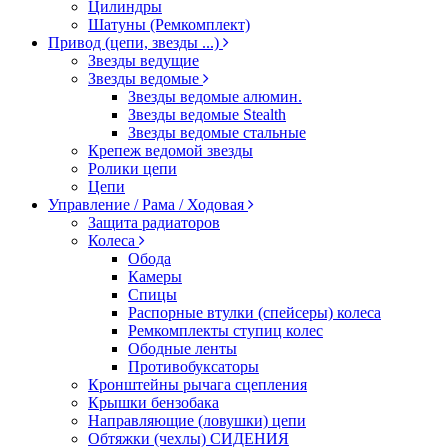
Цилиндры
Шатуны (Ремкомплект)
Привод (цепи, звезды ...)
Звезды ведущие
Звезды ведомые
Звезды ведомые алюмин.
Звезды ведомые Stealth
Звезды ведомые стальные
Крепеж ведомой звезды
Ролики цепи
Цепи
Управление / Рама / Ходовая
Защита радиаторов
Колеса
Обода
Камеры
Спицы
Распорные втулки (спейсеры) колеса
Ремкомплекты ступиц колес
Ободные ленты
Противобуксаторы
Кронштейны рычага сцепления
Крышки бензобака
Направляющие (ловушки) цепи
Обтяжки (чехлы) СИДЕНИЯ