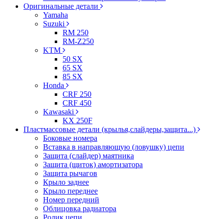
Оригинальные детали
Yamaha
Suzuki
RM 250
RM-Z250
KTM
50 SX
65 SX
85 SX
Honda
CRF 250
CRF 450
Kawasaki
KX 250F
Пластмассовые детали (крылья,слайдеры,защита...)
Боковые номера
Вставка в направляющую (ловушку) цепи
Защита (слайдер) маятника
Защита (щиток) амортизатора
Защита рычагов
Крыло заднее
Крыло переднее
Номер передний
Облицовка радиатора
Ролик цепи