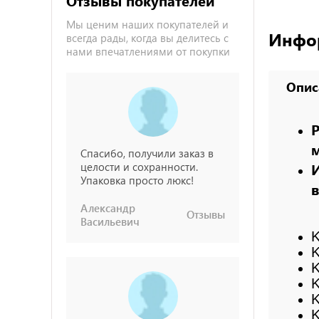
Отзывы покупателей
Мы ценим наших покупателей и
Инфо
всегда рады, когда вы делитесь с
нами впечатлениями от покупки
Опис
Спасибо, получили заказ в
целости и сохранности.
Упаковка просто люкс!
в
Александр
Отзывы
Васильевич
K
K
K
K
K
K