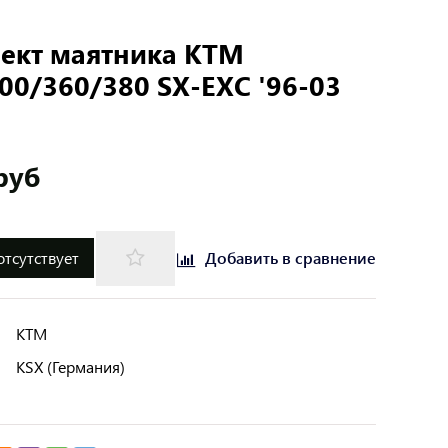
ект маятника KTM
00/360/380 SX-EXC '96-03
руб
отсутствует
Добавить в сравнение
KTM
KSX (Германия)