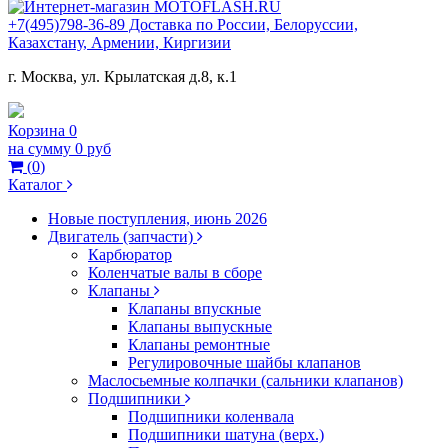
+7(495)798-36-89 Доставка по России, Белоруссии,
Казахстану, Армении, Киргизии
г. Москва, ул. Крылатская д.8, к.1
Корзина
0
на сумму
0 руб
(
0
)
Каталог
Новые поступления, июнь 2026
Двигатель (запчасти)
Карбюратор
Коленчатые валы в сборе
Клапаны
Клапаны впускные
Клапаны выпускные
Клапаны ремонтные
Регулировочные шайбы клапанов
Маслосьемные колпачки (сальники клапанов)
Подшипники
Подшипники коленвала
Подшипники шатуна (верх.)