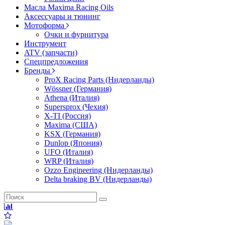
Масла Maxima Racing Oils
Аксессуары и тюнинг
Мотоформа
Очки и фурнитура
Инструмент
ATV (запчасти)
Спецпредложения
Бренды
ProX Racing Parts (Нидерланды)
Wössner (Германия)
Athena (Италия)
Supersprox (Чехия)
X-TI (Россия)
Maxima (США)
KSX (Германия)
Dunlop (Япония)
UFO (Италия)
WRP (Италия)
Ozzo Engineering (Нидерланды)
Delta braking BV (Нидерланды)