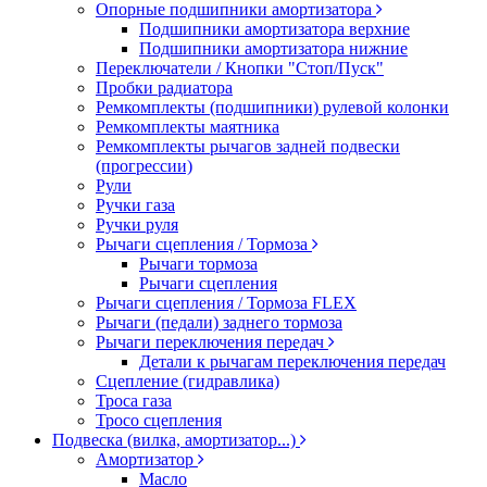
Опорные подшипники амортизатора
Подшипники амортизатора верхние
Подшипники амортизатора нижние
Переключатели / Кнопки "Стоп/Пуск"
Пробки радиатора
Ремкомплекты (подшипники) рулевой колонки
Ремкомплекты маятника
Ремкомплекты рычагов задней подвески
(прогрессии)
Рули
Ручки газа
Ручки руля
Рычаги сцепления / Тормоза
Рычаги тормоза
Рычаги сцепления
Рычаги сцепления / Тормоза FLEX
Рычаги (педали) заднего тормоза
Рычаги переключения передач
Детали к рычагам переключения передач
Сцепление (гидравлика)
Троса газа
Тросо сцепления
Подвеска (вилка, амортизатор...)
Амортизатор
Масло