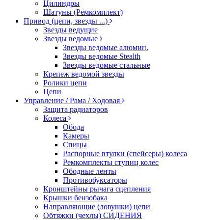
Цилиндры
Шатуны (Ремкомплект)
Привод (цепи, звезды ...)
Звезды ведущие
Звезды ведомые
Звезды ведомые алюмин.
Звезды ведомые Stealth
Звезды ведомые стальные
Крепеж ведомой звезды
Ролики цепи
Цепи
Управление / Рама / Ходовая
Защита радиаторов
Колеса
Обода
Камеры
Спицы
Распорные втулки (спейсеры) колеса
Ремкомплекты ступиц колес
Ободные ленты
Противобуксаторы
Кронштейны рычага сцепления
Крышки бензобака
Направляющие (ловушки) цепи
Обтяжки (чехлы) СИДЕНИЯ