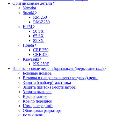
Оригинальные детали
Yamaha
Suzuki
RM 250
RM-Z250
KTM
50 SX
65 SX
85 SX
Honda
CRF 250
CRF 450
Kawasaki
KX 250F
Пластмассовые детали (крылья,слайдеры,защита...)
Боковые номера
Вставка в направляющую (ловушку) цепи
Защита (слайдер) маятника
Защита (щиток) амортизатора
Защита рычагов
Крыло заднее
Крыло переднее
Номер передний
Облицовка радиатора
Ролик цепи