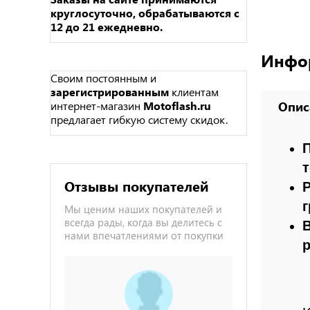
круглосуточно, обрабатываются с
12 до 21 ежедневно.
Инфо
Своим постоянным и
зарегистрированным
клиентам
интернет-магазин
Motoflash.ru
Опис
предлагает гибкую систему скидок.
т
Отзывы покупателей
Р
г
Мы ценим наших покупателей и
всегда рады, когда вы делитесь с
нами впечатлениями от покупки