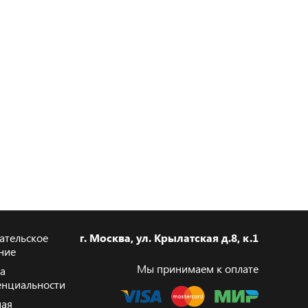
ательское
г. Москва, ул. Крылатская д.8, к.1
ние
Мы принимаем к оплате
а
нциальности
ая