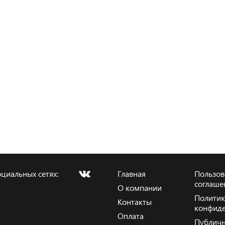
циальных сетях:
Главная
Пользов
соглаше
О компании
Политик
Контакты
конфиде
Оплата
Публичн