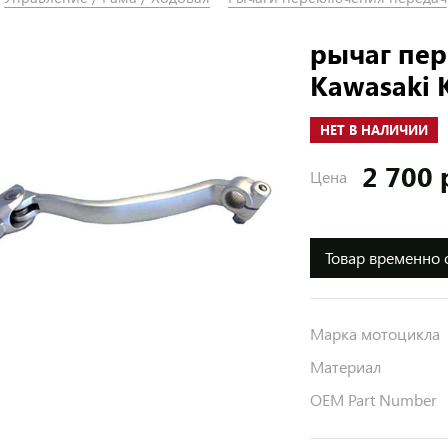
рычаг пе
Kawasaki 
НЕТ В НАЛИЧИИ
2 700 
Цена
Товар временно 
Марка мотоцикла
Материал
OEM Part Number