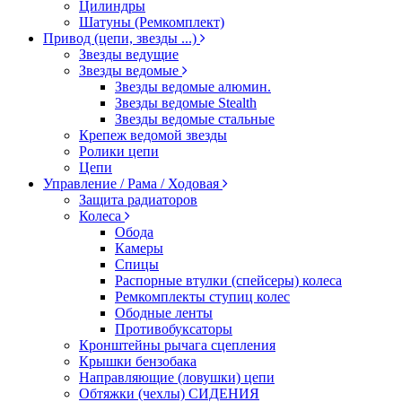
Цилиндры
Шатуны (Ремкомплект)
Привод (цепи, звезды ...)
Звезды ведущие
Звезды ведомые
Звезды ведомые алюмин.
Звезды ведомые Stealth
Звезды ведомые стальные
Крепеж ведомой звезды
Ролики цепи
Цепи
Управление / Рама / Ходовая
Защита радиаторов
Колеса
Обода
Камеры
Спицы
Распорные втулки (спейсеры) колеса
Ремкомплекты ступиц колес
Ободные ленты
Противобуксаторы
Кронштейны рычага сцепления
Крышки бензобака
Направляющие (ловушки) цепи
Обтяжки (чехлы) СИДЕНИЯ