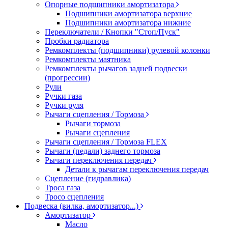
Опорные подшипники амортизатора
Подшипники амортизатора верхние
Подшипники амортизатора нижние
Переключатели / Кнопки "Стоп/Пуск"
Пробки радиатора
Ремкомплекты (подшипники) рулевой колонки
Ремкомплекты маятника
Ремкомплекты рычагов задней подвески
(прогрессии)
Рули
Ручки газа
Ручки руля
Рычаги сцепления / Тормоза
Рычаги тормоза
Рычаги сцепления
Рычаги сцепления / Тормоза FLEX
Рычаги (педали) заднего тормоза
Рычаги переключения передач
Детали к рычагам переключения передач
Сцепление (гидравлика)
Троса газа
Тросо сцепления
Подвеска (вилка, амортизатор...)
Амортизатор
Масло