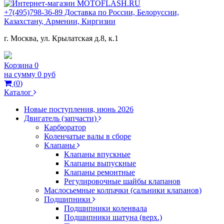
+7(495)798-36-89 Доставка по России, Белоруссии,
Казахстану, Армении, Киргизии
г. Москва, ул. Крылатская д.8, к.1
Корзина
0
на сумму
0 руб
(
0
)
Каталог
Новые поступления, июнь 2026
Двигатель (запчасти)
Карбюратор
Коленчатые валы в сборе
Клапаны
Клапаны впускные
Клапаны выпускные
Клапаны ремонтные
Регулировочные шайбы клапанов
Маслосьемные колпачки (сальники клапанов)
Подшипники
Подшипники коленвала
Подшипники шатуна (верх.)