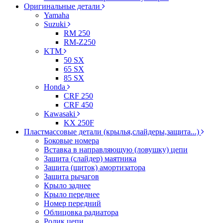
Оригинальные детали
Yamaha
Suzuki
RM 250
RM-Z250
KTM
50 SX
65 SX
85 SX
Honda
CRF 250
CRF 450
Kawasaki
KX 250F
Пластмассовые детали (крылья,слайдеры,защита...)
Боковые номера
Вставка в направляющую (ловушку) цепи
Защита (слайдер) маятника
Защита (щиток) амортизатора
Защита рычагов
Крыло заднее
Крыло переднее
Номер передний
Облицовка радиатора
Ролик цепи