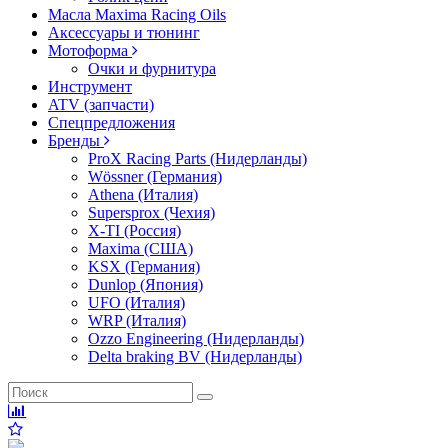
Масла Maxima Racing Oils
Аксессуары и тюнинг
Мотоформа
Очки и фурнитура
Инструмент
ATV (запчасти)
Спецпредложения
Бренды
ProX Racing Parts (Нидерланды)
Wössner (Германия)
Athena (Италия)
Supersprox (Чехия)
X-TI (Россия)
Maxima (США)
KSX (Германия)
Dunlop (Япония)
UFO (Италия)
WRP (Италия)
Ozzo Engineering (Нидерланды)
Delta braking BV (Нидерланды)