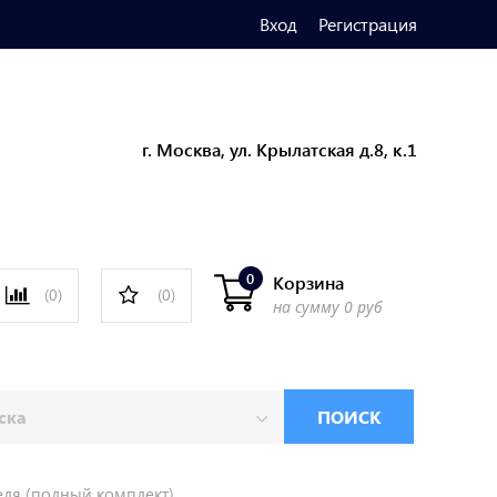
Вход
Регистрация
г. Москва, ул. Крылатская д.8, к.1
0
Корзина
(0)
(0)
на сумму
0 руб
ПОИСК
еля (полный комплект)