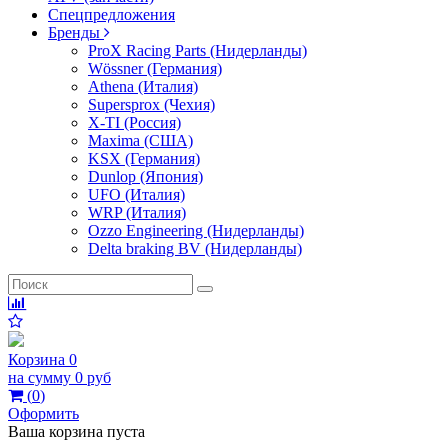
Спецпредложения
Бренды
ProX Racing Parts (Нидерланды)
Wössner (Германия)
Athena (Италия)
Supersprox (Чехия)
X-TI (Россия)
Maxima (США)
KSX (Германия)
Dunlop (Япония)
UFO (Италия)
WRP (Италия)
Ozzo Engineering (Нидерланды)
Delta braking BV (Нидерланды)
Корзина
0
на сумму
0 руб
(
0
)
Оформить
Ваша корзина пуста