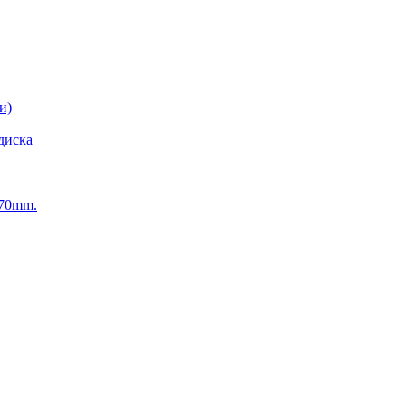
и)
диска
270mm.