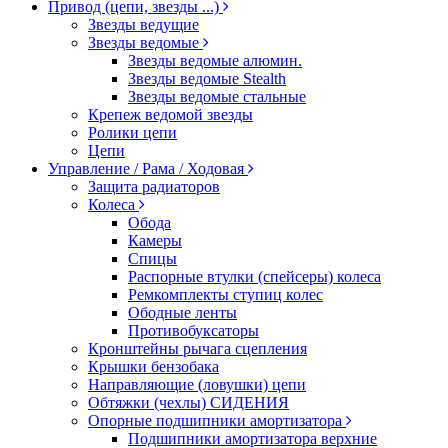
Привод (цепи, звезды ...)
Звезды ведущие
Звезды ведомые
Звезды ведомые алюмин.
Звезды ведомые Stealth
Звезды ведомые стальные
Крепеж ведомой звезды
Ролики цепи
Цепи
Управление / Рама / Ходовая
Защита радиаторов
Колеса
Обода
Камеры
Спицы
Распорные втулки (спейсеры) колеса
Ремкомплекты ступиц колес
Ободные ленты
Противобуксаторы
Кронштейны рычага сцепления
Крышки бензобака
Направляющие (ловушки) цепи
Обтяжки (чехлы) СИДЕНИЯ
Опорные подшипники амортизатора
Подшипники амортизатора верхние