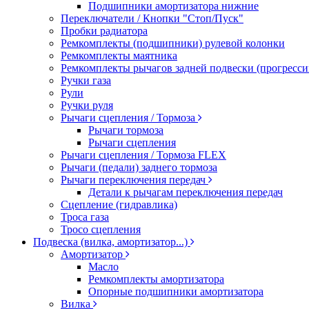
Подшипники амортизатора нижние
Переключатели / Кнопки "Стоп/Пуск"
Пробки радиатора
Ремкомплекты (подшипники) рулевой колонки
Ремкомплекты маятника
Ремкомплекты рычагов задней подвески (прогресси
Ручки газа
Рули
Ручки руля
Рычаги сцепления / Тормоза
Рычаги тормоза
Рычаги сцепления
Рычаги сцепления / Тормоза FLEX
Рычаги (педали) заднего тормоза
Рычаги переключения передач
Детали к рычагам переключения передач
Сцепление (гидравлика)
Троса газа
Тросо сцепления
Подвеска (вилка, амортизатор...)
Амортизатор
Масло
Ремкомплекты амортизатора
Опорные подшипники амортизатора
Вилка