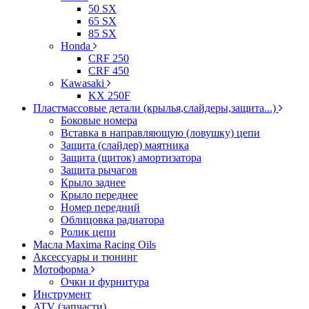
50 SX
65 SX
85 SX
Honda
CRF 250
CRF 450
Kawasaki
KX 250F
Пластмассовые детали (крылья,слайдеры,защита...)
Боковые номера
Вставка в направляющую (ловушку) цепи
Защита (слайдер) маятника
Защита (щиток) амортизатора
Защита рычагов
Крыло заднее
Крыло переднее
Номер передний
Облицовка радиатора
Ролик цепи
Масла Maxima Racing Oils
Аксессуары и тюнинг
Мотоформа
Очки и фурнитура
Инструмент
ATV (запчасти)