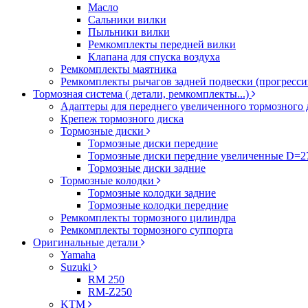
Масло
Сальники вилки
Пыльники вилки
Ремкомплекты передней вилки
Клапана для спуска воздуха
Ремкомплекты маятника
Ремкомплекты рычагов задней подвески (прогресси
Тормозная система ( детали, ремкомплекты...)
Адаптеры для переднего увеличенного тормозного 
Крепеж тормозного диска
Тормозные диски
Тормозные диски передние
Тормозные диски передние увеличенные D=
Тормозные диски задние
Тормозные колодки
Тормозные колодки задние
Тормозные колодки передние
Ремкомплекты тормозного цилиндра
Ремкомплекты тормозного суппорта
Оригинальные детали
Yamaha
Suzuki
RM 250
RM-Z250
KTM