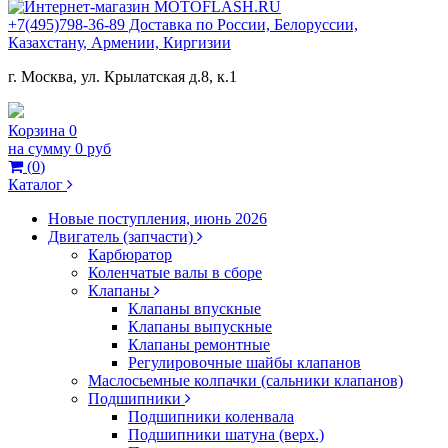
+7(495)798-36-89 Доставка по России, Белоруссии,
Казахстану, Армении, Киргизии
г. Москва, ул. Крылатская д.8, к.1
Корзина
0
на сумму
0 руб
(
0
)
Каталог
Новые поступления, июнь 2026
Двигатель (запчасти)
Карбюратор
Коленчатые валы в сборе
Клапаны
Клапаны впускные
Клапаны выпускные
Клапаны ремонтные
Регулировочные шайбы клапанов
Маслосьемные колпачки (сальники клапанов)
Подшипники
Подшипники коленвала
Подшипники шатуна (верх.)