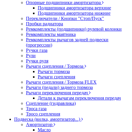
Опорные подшипники амортизатора
Подшипники амортизатора верхние
Подшипники амортизатора нижние
Переключатели / Кнопки "Стоп/Пуск"
Пробки радиатора
Ремкомплекты (подшипники) рулевой колонки
Ремкомплекты маятника
Ремкомплекты рычагов задней подвески
(прогрессии)
Ручки газа
Рули
Ручки руля
Рычаги сцепления / Тормоза
Рычаги тормоза
Рычаги сцепления
Рычаги сцепления / Тормоза FLEX
Рычаги (педали) заднего тормоза
Рычаги переключения передач
Детали к рычагам переключения передач
Сцепление (гидравлика)
Троса газа
Тросо сцепления
Подвеска (вилка, амортизатор...)
Амортизатор
Масло