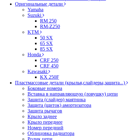
Оригинальные детали
Yamaha
Suzuki
RM 250
RM-Z250
KTM
50 SX
65 SX
85 SX
Honda
CRF 250
CRF 450
Kawasaki
KX 250F
Пластмассовые детали (крылья,слайдеры,защита...)
Боковые номера
Вставка в направляющую (ловушку) цепи
Защита (слайдер) маятника
Защита (щиток) амортизатора
Защита рычагов
Крыло заднее
Крыло переднее
Номер передний
Облицовка радиатора
Ролик цепи