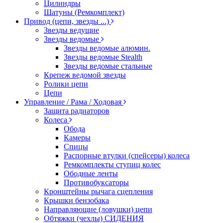
Цилиндры
Шатуны (Ремкомплект)
Привод (цепи, звезды ...)
Звезды ведущие
Звезды ведомые
Звезды ведомые алюмин.
Звезды ведомые Stealth
Звезды ведомые стальные
Крепеж ведомой звезды
Ролики цепи
Цепи
Управление / Рама / Ходовая
Защита радиаторов
Колеса
Обода
Камеры
Спицы
Распорные втулки (спейсеры) колеса
Ремкомплекты ступиц колес
Ободные ленты
Противобуксаторы
Кронштейны рычага сцепления
Крышки бензобака
Направляющие (ловушки) цепи
Обтяжки (чехлы) СИДЕНИЯ