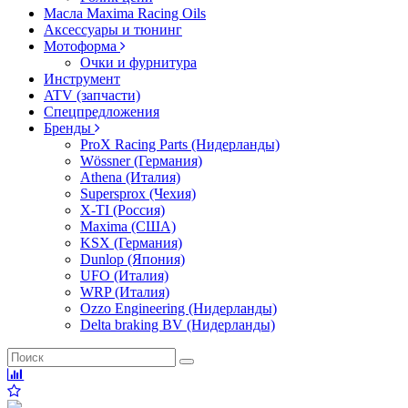
Масла Maxima Racing Oils
Аксессуары и тюнинг
Мотоформа
Очки и фурнитура
Инструмент
ATV (запчасти)
Спецпредложения
Бренды
ProX Racing Parts (Нидерланды)
Wössner (Германия)
Athena (Италия)
Supersprox (Чехия)
X-TI (Россия)
Maxima (США)
KSX (Германия)
Dunlop (Япония)
UFO (Италия)
WRP (Италия)
Ozzo Engineering (Нидерланды)
Delta braking BV (Нидерланды)