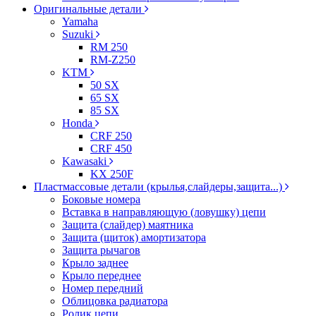
Оригинальные детали
Yamaha
Suzuki
RM 250
RM-Z250
KTM
50 SX
65 SX
85 SX
Honda
CRF 250
CRF 450
Kawasaki
KX 250F
Пластмассовые детали (крылья,слайдеры,защита...)
Боковые номера
Вставка в направляющую (ловушку) цепи
Защита (слайдер) маятника
Защита (щиток) амортизатора
Защита рычагов
Крыло заднее
Крыло переднее
Номер передний
Облицовка радиатора
Ролик цепи