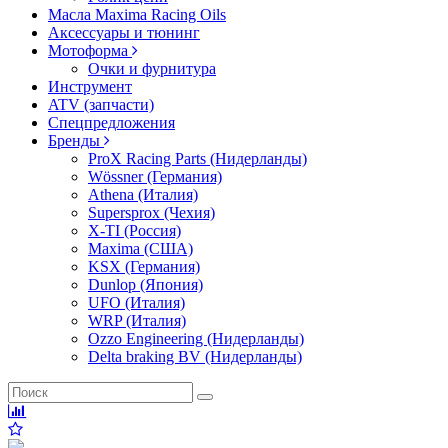
Масла Maxima Racing Oils
Аксессуары и тюнинг
Мотоформа
Очки и фурнитура
Инструмент
ATV (запчасти)
Спецпредложения
Бренды
ProX Racing Parts (Нидерланды)
Wössner (Германия)
Athena (Италия)
Supersprox (Чехия)
X-TI (Россия)
Maxima (США)
KSX (Германия)
Dunlop (Япония)
UFO (Италия)
WRP (Италия)
Ozzo Engineering (Нидерланды)
Delta braking BV (Нидерланды)