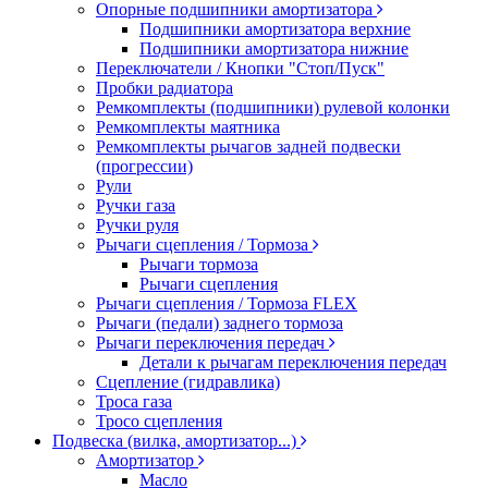
Опорные подшипники амортизатора
Подшипники амортизатора верхние
Подшипники амортизатора нижние
Переключатели / Кнопки "Стоп/Пуск"
Пробки радиатора
Ремкомплекты (подшипники) рулевой колонки
Ремкомплекты маятника
Ремкомплекты рычагов задней подвески
(прогрессии)
Рули
Ручки газа
Ручки руля
Рычаги сцепления / Тормоза
Рычаги тормоза
Рычаги сцепления
Рычаги сцепления / Тормоза FLEX
Рычаги (педали) заднего тормоза
Рычаги переключения передач
Детали к рычагам переключения передач
Сцепление (гидравлика)
Троса газа
Тросо сцепления
Подвеска (вилка, амортизатор...)
Амортизатор
Масло