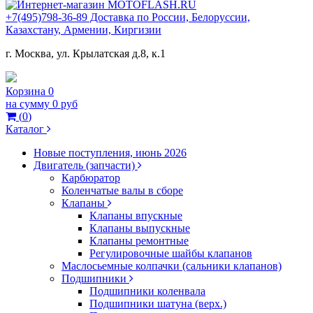
+7(495)798-36-89 Доставка по России, Белоруссии,
Казахстану, Армении, Киргизии
г. Москва, ул. Крылатская д.8, к.1
Корзина
0
на сумму
0 руб
(
0
)
Каталог
Новые поступления, июнь 2026
Двигатель (запчасти)
Карбюратор
Коленчатые валы в сборе
Клапаны
Клапаны впускные
Клапаны выпускные
Клапаны ремонтные
Регулировочные шайбы клапанов
Маслосьемные колпачки (сальники клапанов)
Подшипники
Подшипники коленвала
Подшипники шатуна (верх.)