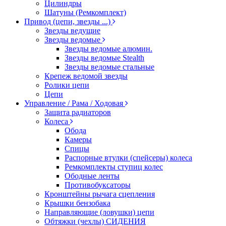
Цилиндры
Шатуны (Ремкомплект)
Привод (цепи, звезды ...)
Звезды ведущие
Звезды ведомые
Звезды ведомые алюмин.
Звезды ведомые Stealth
Звезды ведомые стальные
Крепеж ведомой звезды
Ролики цепи
Цепи
Управление / Рама / Ходовая
Защита радиаторов
Колеса
Обода
Камеры
Спицы
Распорные втулки (спейсеры) колеса
Ремкомплекты ступиц колес
Ободные ленты
Противобуксаторы
Кронштейны рычага сцепления
Крышки бензобака
Направляющие (ловушки) цепи
Обтяжки (чехлы) СИДЕНИЯ