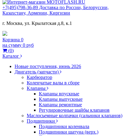
+7(495)798-36-89 Доставка по России, Белоруссии,
Казахстану, Армении, Киргизии
г. Москва, ул. Крылатская д.8, к.1
Корзина
0
на сумму
0 руб
(
0
)
Каталог
Новые поступления, июнь 2026
Двигатель (запчасти)
Карбюратор
Коленчатые валы в сборе
Клапаны
Клапаны впускные
Клапаны выпускные
Клапаны ремонтные
Регулировочные шайбы клапанов
Маслосьемные колпачки (сальники клапанов)
Подшипники
Подшипники коленвала
Подшипники шатуна (верх.)