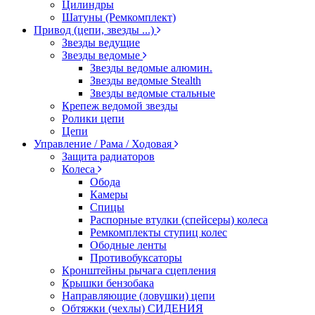
Цилиндры
Шатуны (Ремкомплект)
Привод (цепи, звезды ...)
Звезды ведущие
Звезды ведомые
Звезды ведомые алюмин.
Звезды ведомые Stealth
Звезды ведомые стальные
Крепеж ведомой звезды
Ролики цепи
Цепи
Управление / Рама / Ходовая
Защита радиаторов
Колеса
Обода
Камеры
Спицы
Распорные втулки (спейсеры) колеса
Ремкомплекты ступиц колес
Ободные ленты
Противобуксаторы
Кронштейны рычага сцепления
Крышки бензобака
Направляющие (ловушки) цепи
Обтяжки (чехлы) СИДЕНИЯ