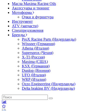
Масла Maxima Racing Oils
Аксессуары и тюнинг
Мотоформа
Очки и фурнитура
Инструмент
ATV (запчасти)
Спецпредложения
Бренды
ProX Racing Parts (Нидерланды)
Wössner (Германия)
Athena (Италия)
Supersprox (Чехия)
X-TI (Россия)
Maxima (США)
KSX (Германия)
Dunlop (Япония)
UFO (Италия)
WRP (Италия)
Ozzo Engineering (Нидерланды)
Delta braking BV (Нидерланды)