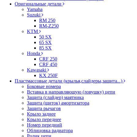
Оригинальные детали
Yamaha
Suzuki
RM 250
RM-Z250
KTM
50 SX
65 SX
85 SX
Honda
CRF 250
CRF 450
Kawasaki
KX 250F
Пластмассовые детали (крылья,слайдеры,защита...)
Боковые номера
Вставка в направляющую (ловушку) цепи
Защита (слайдер) маятника
Защита (щиток) амортизатора
Защита рычагов
Крыло заднее
Крыло переднее
Номер передний
Облицовка радиатора
Ролик цепи