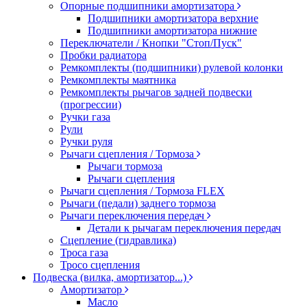
Опорные подшипники амортизатора
Подшипники амортизатора верхние
Подшипники амортизатора нижние
Переключатели / Кнопки "Стоп/Пуск"
Пробки радиатора
Ремкомплекты (подшипники) рулевой колонки
Ремкомплекты маятника
Ремкомплекты рычагов задней подвески
(прогрессии)
Ручки газа
Рули
Ручки руля
Рычаги сцепления / Тормоза
Рычаги тормоза
Рычаги сцепления
Рычаги сцепления / Тормоза FLEX
Рычаги (педали) заднего тормоза
Рычаги переключения передач
Детали к рычагам переключения передач
Сцепление (гидравлика)
Троса газа
Тросо сцепления
Подвеска (вилка, амортизатор...)
Амортизатор
Масло