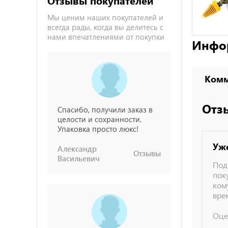
Отзывы покупателей
Мы ценим наших покупателей и
всегда рады, когда вы делитесь с
нами впечатлениями от покупки
Инфо
Комм
Отз
Спасибо, получили заказ в
целости и сохранности.
Упаковка просто люкс!
Уж
Александр
Отзывы
Васильевич
Под
пок
ком
вре
Оце