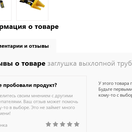
рмация о товаре
ентарии и отзывы
ывы о товаре
заглушка выхлопной тру
У этого товара 
е пробовали продукт?
Будьте первыми
кому-то с выбо
елитесь своим мнением с другими
упателями. Ваш отзыв может помочь
у-то в выборе. Это не займет много
мени!
нка