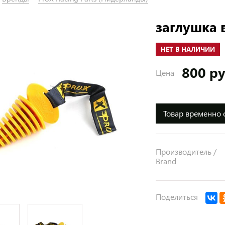
заглушка 
НЕТ В НАЛИЧИИ
800 р
Цена
Товар временно 
Производитель /
Brand
Поделиться