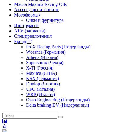
Масла Maxima Racing Oils
Аксессуары и тюнинг
Мотоформа
Очки и фурнитура
Инструмент
ATV (запчасти)
Спецпредложения
Бренды
ProX Racing Parts (Нидерланды)
Wössner (Германия)
Athena (Италия)
Supersprox (Чехия)
X-TI (Россия)
Maxima (США)
KSX (Германия)
Dunlop (Япония)
UFO (Италия)
WRP (Италия)
Ozzo Engineering (Нидерланды)
Delta braking BV (Нидерланды)