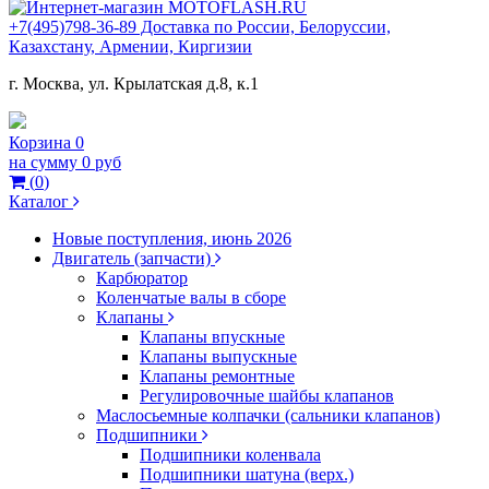
+7(495)798-36-89 Доставка по России, Белоруссии,
Казахстану, Армении, Киргизии
г. Москва, ул. Крылатская д.8, к.1
Корзина
0
на сумму
0 руб
(
0
)
Каталог
Новые поступления, июнь 2026
Двигатель (запчасти)
Карбюратор
Коленчатые валы в сборе
Клапаны
Клапаны впускные
Клапаны выпускные
Клапаны ремонтные
Регулировочные шайбы клапанов
Маслосьемные колпачки (сальники клапанов)
Подшипники
Подшипники коленвала
Подшипники шатуна (верх.)