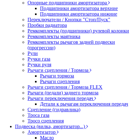
Опорные подшипники амортизатора
Подшипники амортизатора верхние
Подшипники амортизатора нижние
Переключатели / Кнопки "Стоп/Пуск"
Пробки радиатора
Ремкомплекты (подшипники) рулевой колонки
Ремкомплекты маятника
Ремкомплекты рычагов задней подвески
(прогрессии)
Рули
Ручки газа
Ручки руля
Рычаги сцепления / Тормоза
Рычаги тормоза
Рычаги сцепления
Рычаги сцепления / Тормоза FLEX
Рычаги (педали) заднего тормоза
Рычаги переключения передач
Детали к рычагам переключения передач
Сцепление (гидравлика)
Троса газа
Тросо сцепления
Подвеска (вилка, амортизатор...)
Амортизатор
Масло