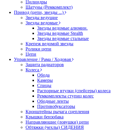
Цилиндры
Шатуны (Ремкомплект)
Привод (цепи, звезды ...)
Звезды ведущие
Звезды ведомые
Звезды ведомые алюмин.
Звезды ведомые Stealth
Звезды ведомые стальные
Крепеж ведомой звезды
Ролики цепи
Цепи
Управление / Рама / Ходовая
Защита радиаторов
Колеса
Обода
Камеры
Спицы
Распорные втулки (спейсеры) колеса
Ремкомплекты ступиц колес
Ободные ленты
Противобуксаторы
Кронштейны рычага сцепления
Крышки бензобака
Направляющие (ловушки) цепи
Обтяжки (чехлы) СИДЕНИЯ