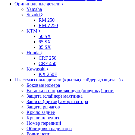
Оригинальные детали
Yamaha
Suzuki
RM 250
RM-Z250
KTM
50 SX
65 SX
85 SX
Honda
CRF 250
CRF 450
Kawasaki
KX 250F
Пластмассовые детали (крылья,слайдеры,защита...)
Боковые номера
Вставка в направляющую (ловушку) цепи
Защита (слайдер) маятника
Защита (щиток) амортизатора
Защита рычагов
Крыло заднее
Крыло переднее
Номер передний
Облицовка радиатора
Ролик цепи