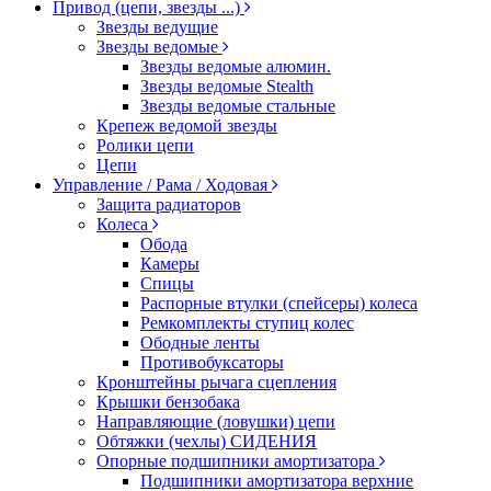
Привод (цепи, звезды ...)
Звезды ведущие
Звезды ведомые
Звезды ведомые алюмин.
Звезды ведомые Stealth
Звезды ведомые стальные
Крепеж ведомой звезды
Ролики цепи
Цепи
Управление / Рама / Ходовая
Защита радиаторов
Колеса
Обода
Камеры
Спицы
Распорные втулки (спейсеры) колеса
Ремкомплекты ступиц колес
Ободные ленты
Противобуксаторы
Кронштейны рычага сцепления
Крышки бензобака
Направляющие (ловушки) цепи
Обтяжки (чехлы) СИДЕНИЯ
Опорные подшипники амортизатора
Подшипники амортизатора верхние