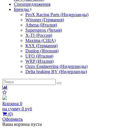
Спецпредложения
Бренды
ProX Racing Parts (Нидерланды)
Wössner (Германия)
Athena (Италия)
Supersprox (Чехия)
X-TI (Россия)
Maxima (США)
KSX (Германия)
Dunlop (Япония)
UFO (Италия)
WRP (Италия)
Ozzo Engineering (Нидерланды)
Delta braking BV (Нидерланды)
Корзина
0
на сумму
0 руб
(
0
)
Оформить
Ваша корзина пуста