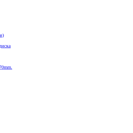
и)
диска
270mm.