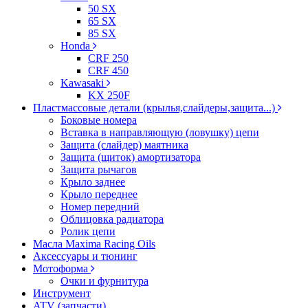
50 SX
65 SX
85 SX
Honda
CRF 250
CRF 450
Kawasaki
KX 250F
Пластмассовые детали (крылья,слайдеры,защита...)
Боковые номера
Вставка в направляющую (ловушку) цепи
Защита (слайдер) маятника
Защита (щиток) амортизатора
Защита рычагов
Крыло заднее
Крыло переднее
Номер передний
Облицовка радиатора
Ролик цепи
Масла Maxima Racing Oils
Аксессуары и тюнинг
Мотоформа
Очки и фурнитура
Инструмент
ATV (запчасти)