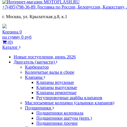
+7(495)798-36-89 Доставка по России, Белоруссии, Казахстану
г. Москва, ул. Крылатская д.8, к.1
Корзина
0
на сумму
0 руб
(
0
)
Каталог
Новые поступления, июнь 2026
Двигатель (запчасти)
Карбюратор
Коленчатые валы в сборе
Клапаны
Клапаны впускные
Клапаны выпускные
Клапаны ремонтные
Регулировочные шайбы клапанов
Маслосьемные колпачки (сальники клапанов)
Подшипники
Подшипники коленвала
Подшипники шатуна (верх.)
Подшипники прочие