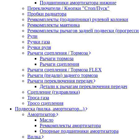
Подшипники амортизатора нижние
Переключатели / Кнопки "Стоп/Пуск"
Пробки радиатора
Ремкомплекты (подшипники) рулевой колонки
Ремкомплекты маятника
Ремкомплекты рычагов задней подвески (прогресси
Рули
Ручки газа
Ручки руля
Рычаги сцепления / Тормоза
Рычаги тормоза
Рычаги сцепления
Рычаги сцепления / Тормоза FLEX
Рычаги (педали) заднего тормоза
Рычаги переключения передач
Детали к рычагам переключения передач
Сцепление (гидравлика)
Троса газа
Тросо сцепления
Подвеска (вилка, амортизатор...)
Амортизатор
Масло
Ремкомплекты амортизатора
Опорные подшипники амортизатора
Вилка