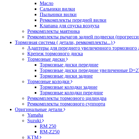
Масло
Сальники вилки
Пыльники вилки
Ремкомплекты передней вилки
Клапана для спуска воздуха
Ремкомплекты маятника
Ремкомплекты рычагов задней подвески (прогресси
Тормозная система ( детали, ремкомплекты...)
Адаптеры для переднего увеличенного тормозного 
Крепеж тормозного диска
Тормозные диски
Тормозные диски передние
Тормозные диски передние увеличенные D=
Тормозные диски задние
Тормозные колодки
Тормозные колодки задние
Тормозные колодки передние
Ремкомплекты тормозного цилиндра
Ремкомплекты тормозного суппорта
Оригинальные детали
Yamaha
Suzuki
RM 250
RM-Z250
KTM