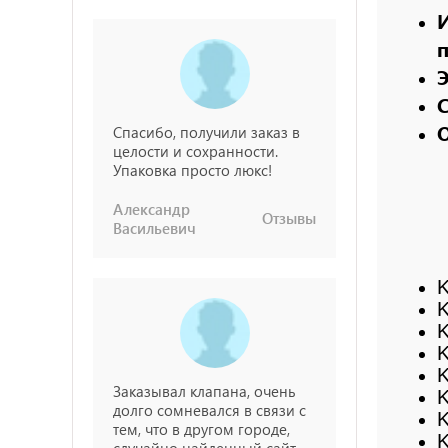
п
Э
О
Спасибо, получили заказ в
целости и сохранности.
Упаковка просто люкс!
Александр
Отзывы
Васильевич
K
K
K
K
K
Заказывал клапана, очень
K
долго сомневался в связи с
тем, что в другом городе,
K
случайно найденный сайт .