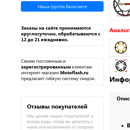
Наша группа Вконтакте
Заказы на сайте принимаются
Аналог
круглосуточно, обрабатываются с
12 до 21 ежедневно.
Своим постоянным и
зарегистрированным
клиентам
интернет-магазин
Motoflash.ru
Инфо
предлагает гибкую систему скидок.
Опис
Отзывы покупателей
Мы ценим наших покупателей и
всегда рады, когда вы делитесь с
нами впечатлениями от покупки