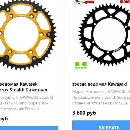
 ведомая Kawasaki
звезда ведомая Kawasaki
prox Stealth Биметалл.
Марка мотоцикла:
KAWASAKI
S
отоцикла:
KAWASAKI
SUZUKI
Производитель / Brand:
Supers
итель / Brand:
Supersprox
Страна изготовления:
Польша
зготовления:
Польша
3 600 руб
руб
ВЫБРАТЬ