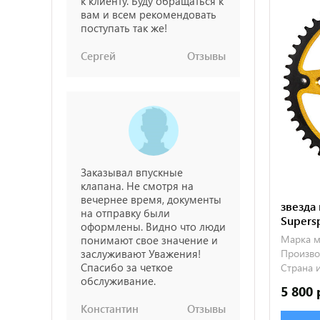
к клиенту. Буду обращаться к
вам и всем рекомендовать
поступать так же!
Сергей
Отзывы
Заказывал впускные
клапана. Не смотря на
вечернее время, документы
звезда
на отправку были
Supers
оформлены. Видно что люди
Марка м
понимают свое значение и
заслуживают Уважения!
Производ
Спасибо за четкое
Страна и
обслуживание.
5 800 
Константин
Отзывы