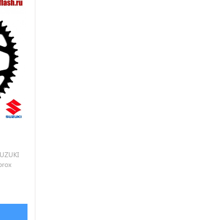
UZUKI
prox