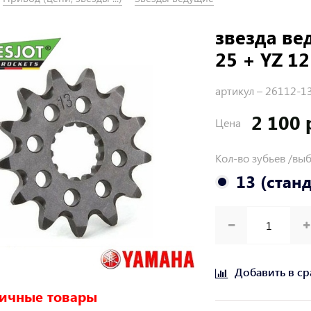
звезда ве
25 + YZ 12
артикул –
26112-1
2 100 
Цена
Кол-во зубьев /вы
13 (стан
Добавить в с
ичные товары