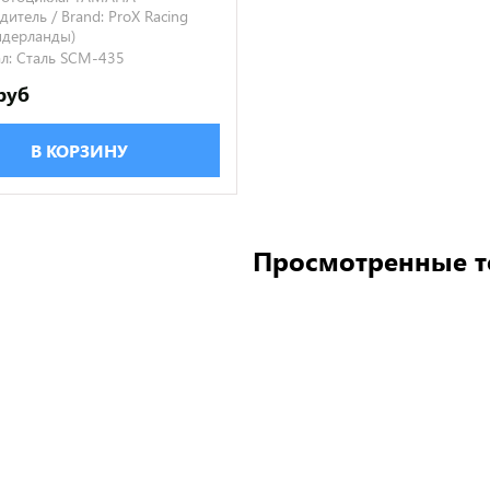
итель / Brand:
ProX Racing
Нидерланды)
л:
Сталь SCM-435
руб
В КОРЗИНУ
Просмотренные 