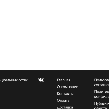
циальных сетях:
Главная
Пользов
соглаше
О компании
Политик
Контакты
конфиде
Оплата
Публичн
Доставка
оферта