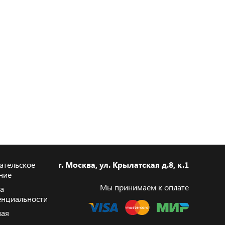
ательское
г. Москва, ул. Крылатская д.8, к.1
ние
Мы принимаем к оплате
а
нциальности
ая