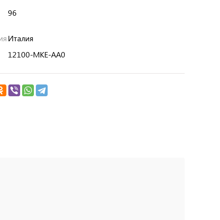
а
96
ия
Италия
12100-MKE-AA0