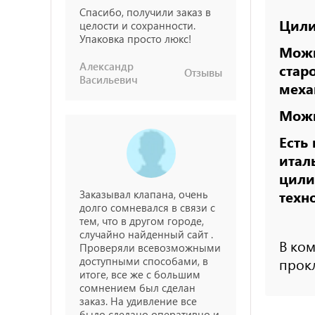
Спасибо, получили заказ в
Цили
целости и сохранности.
Упаковка просто люкс!
Можн
Александр
стар
Отзывы
Васильевич
меха
Можн
Есть
итал
цили
Заказывал клапана, очень
техн
долго сомневался в связи с
тем, что в другом городе,
случайно найденный сайт .
В ком
Проверяли всевозможными
доступными способами, в
прокл
итоге, все же с большим
сомнением был сделан
заказ. На удивление все
было сделано оперативно и