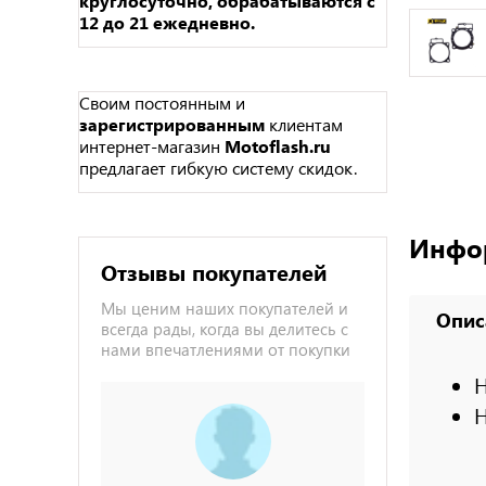
круглосуточно, обрабатываются с
12 до 21 ежедневно.
Своим постоянным и
зарегистрированным
клиентам
интернет-магазин
Motoflash.ru
предлагает гибкую систему скидок.
Инфо
Отзывы покупателей
Мы ценим наших покупателей и
Опис
всегда рады, когда вы делитесь с
нами впечатлениями от покупки
H
H