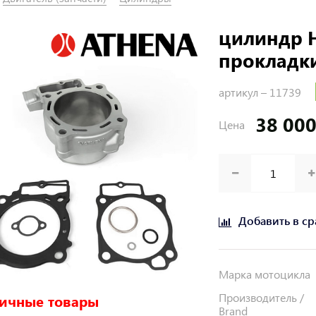
цилиндр H
прокладк
артикул –
11739
38 000
Цена
Добавить в с
Марка мотоцикла
Производитель /
ичные товары
Brand