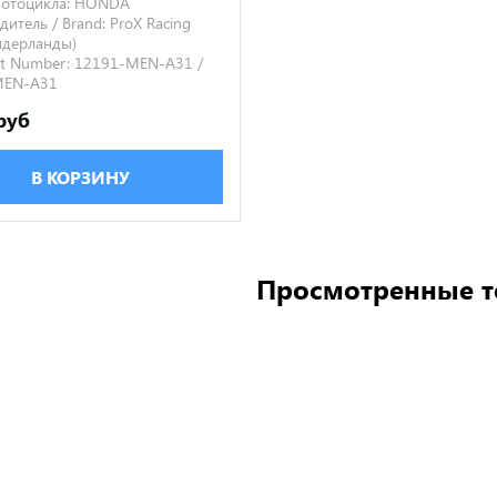
отоцикла:
HONDA
итель / Brand:
ProX Racing
Нидерланды)
t Number:
12191-MEN-A31 /
MEN-A31
руб
В КОРЗИНУ
Просмотренные 